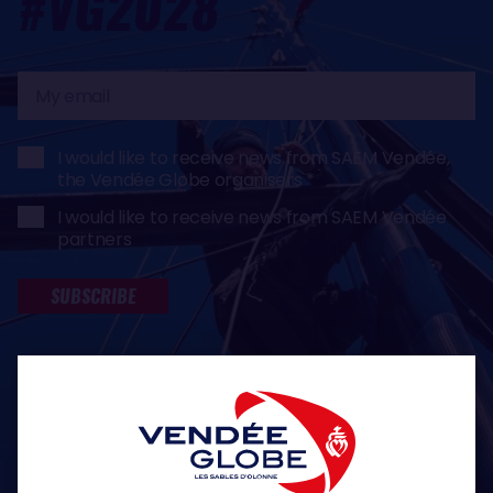
#VG2028
My
email
I would like to receive news from SAEM Vendée,
the Vendée Globe organisers
I would like to receive news from SAEM Vendée
partners
SUBSCRIBE
* Champs obligatoires
Conformément au règlement (UE) n° 2016/679, dit règlement général sur la
protection des données (RGPD), nous vous rappelons que vous bénéficiez d'un
droit d'accès, de rectification, d'opposition, de suppression, de portabilité, de
limitation des traitements et de définition de directives post mortem des
informations vous concernant. Vous pouvez exercer ces droits, à tout moment,