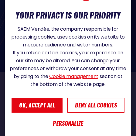
par voie électronique ou postale, aux coordonnées suivantes : SAEM Vendée -
38 Rue du Maréchal Foch - 85923 LA ROCHE SUR YON Cedex 9 -
sebastien.martin@vendeeglobe.fr
.
YOUR PRIVACY IS OUR PRIORITY
Vous trouverez toutes les informations détaillées sur l'utilisation de vos
données personnelles et l’exercice des droits que vous avez au sujet des
informations vous concernant en cliquant sur ce lien :
Politique de
SAEM Vendée, the company responsible for
confidentialité
.
Si vous estimez, après nous avoir contactés, que vos droits sur vos données ne
processing cookies, uses cookies on its website to
sont pas respectés, vous disposez également du droit à déposer une
measure audience and visitor numbers.
réclamation ou une plainte auprès de la CNIL, autorité de contrôle compétente
dans le domaine de la protection des données à caractère personnel :
If you refuse certain cookies, your experience on
https://www.cnil.fr/fr
our site may be altered. You can change your
preferences or withdraw your consent at any time
by going to the
Cookie management
section at
the bottom of the website page.
OUR PARTNERS
OK, ACCEPT ALL
DENY ALL COOKIES
TITLE PARTNER
PERSONALIZE