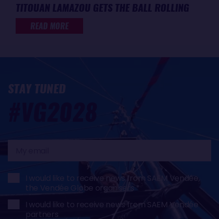
TITOUAN LAMAZOU GETS THE BALL ROLLING
READ MORE
STAY TUNED
#VG2028
My
email
I would like to receive news from SAEM Vendée,
the Vendée Globe organisers
I would like to receive news from SAEM Vendée
partners