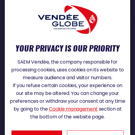
READ MORE
YOUR PRIVACY IS OUR PRIORITY
SAEM Vendée, the company responsible for
processing cookies, uses cookies on its website to
measure audience and visitor numbers.
If you refuse certain cookies, your experience on
our site may be altered. You can change your
preferences or withdraw your consent at any time
1996
1997
by going to the
Cookie management
section at
the bottom of the website page.
CHRISTOPHE AUGUIN RULES IN A DRAMATIC