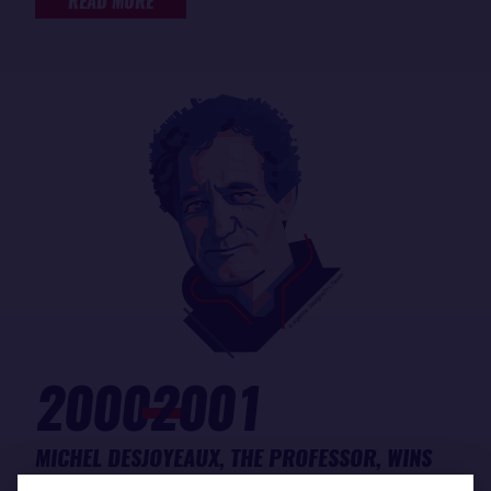
READ MORE
2000
2001
MICHEL DESJOYEAUX, THE PROFESSOR, WINS