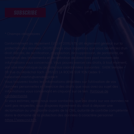
SUBSCRIBE
* Champs obligatoires
Conformément au règlement (UE) n° 2016/679, dit règlement général sur la
protection des données (RGPD), nous vous rappelons que vous bénéficiez d'un
droit d'accès, de rectification, d'opposition, de suppression, de portabilité, de
limitation des traitements et de définition de directives post mortem des
informations vous concernant. Vous pouvez exercer ces droits, à tout moment,
par voie électronique ou postale, aux coordonnées suivantes : SAEM Vendée -
38 Rue du Maréchal Foch - 85923 LA ROCHE SUR YON Cedex 9 -
sebastien.martin@vendeeglobe.fr
.
Vous trouverez toutes les informations détaillées sur l'utilisation de vos
données personnelles et l’exercice des droits que vous avez au sujet des
informations vous concernant en cliquant sur ce lien :
Politique de
confidentialité
.
Si vous estimez, après nous avoir contactés, que vos droits sur vos données ne
sont pas respectés, vous disposez également du droit à déposer une
réclamation ou une plainte auprès de la CNIL, autorité de contrôle compétente
dans le domaine de la protection des données à caractère personnel :
https://www.cnil.fr/fr