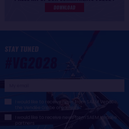
DOWNLOAD
STAY TUNED
#VG2028
My
email
I would like to receive news from SAEM Vendée,
the Vendée Globe organisers
I would like to receive news from SAEM Vendée
partners