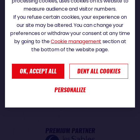
processing cookies, uses cookies on its website to
measure audience and visitor numbers.
If you refuse certain cookies, your experience on
OUR PARTNERS
our site may be altered. You can change your
preferences or withdraw your consent at any time
by going to the
Cookie management
section at
TITLE PARTNER
the bottom of the website page.
OK, ACCEPT ALL
DENY ALL COOKIES
MAJOR PARTNER
PERSONALIZE
PREMIUM PARTNER