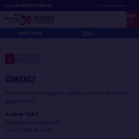
Skip
Cookies management panel
Record
64
D
19
H
22
MIN
49
SEC
to
MENU
main
content
SHOP
VG JUNIOR
MEDIA
CONTACT
For all interview requests, please contact the media
department:
Audrey TORT
media@vendeeglobe.fr
+33 (0)6 59 39 64 19