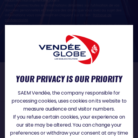
sebastien.martin@vendeeglobe.fr
.
Vous trouverez toutes les informations détaillées sur l'utilisation de vos
données personnelles et l’exercice des droits que vous avez au sujet des
informations vous concernant en cliquant sur ce lien :
Politique de
confidentialité
.
Si vous estimez, après nous avoir contactés, que vos droits sur vos données ne
sont pas respectés, vous disposez également du droit à déposer une
réclamation ou une plainte auprès de la CNIL, autorité de contrôle compétente
dans le domaine de la protection des données à caractère personnel :
https://www.cnil.fr/fr
YOUR PRIVACY IS OUR PRIORITY
OUR PARTNERS
SAEM Vendée, the company responsible for
processing cookies, uses cookies on its website to
measure audience and visitor numbers.
TITLE PARTNER
If you refuse certain cookies, your experience on
our site may be altered. You can change your
preferences or withdraw your consent at any time
MAJOR PARTNER