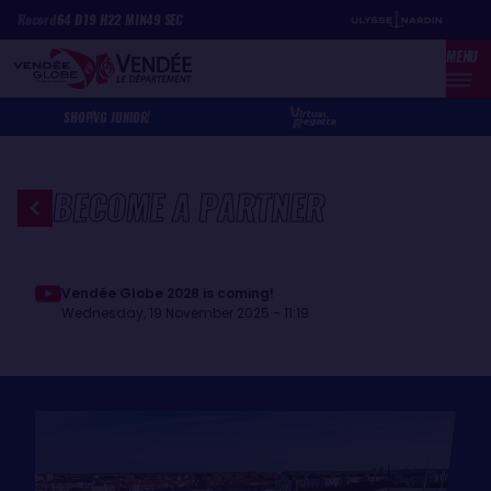
Skip
Cookies management panel
Record
64
D
19
H
22
MIN
49
SEC
to
MENU
main
content
SHOP
VG JUNIOR
BECOME A PARTNER
Vendée Globe 2028 is coming!
Wednesday, 19 November 2025 - 11:19