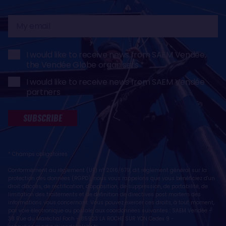
My
email
I would like to receive news from SAEM Vendée,
the Vendée Globe organisers
I would like to receive news from SAEM Vendée
partners
SUBSCRIBE
* Champs obligatoires
Conformément au règlement (UE) n° 2016/679, dit règlement général sur la
protection des données (RGPD), nous vous rappelons que vous bénéficiez d'un
droit d'accès, de rectification, d'opposition, de suppression, de portabilité, de
limitation des traitements et de définition de directives post mortem des
informations vous concernant. Vous pouvez exercer ces droits, à tout moment,
par voie électronique ou postale, aux coordonnées suivantes : SAEM Vendée -
38 Rue du Maréchal Foch - 85923 LA ROCHE SUR YON Cedex 9 -