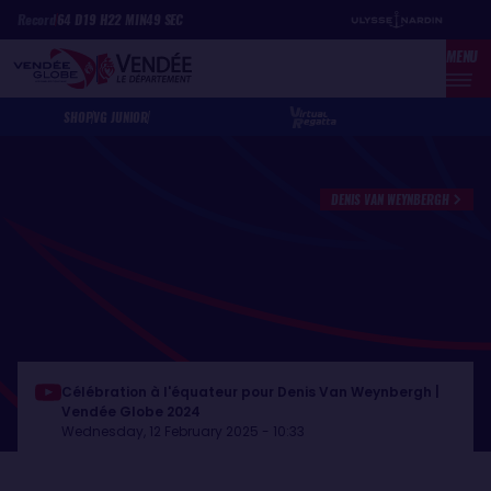
Skip
Cookies management panel
Record
64
D
19
H
22
MIN
49
SEC
to
MENU
main
content
SHOP
VG JUNIOR
DENIS VAN WEYNBERGH
Célébration à l'équateur pour Denis Van Weynbergh |
Vendée Globe 2024
Wednesday, 12 February 2025 - 10:33