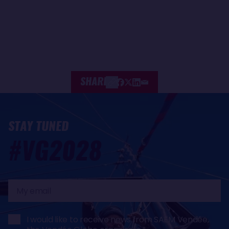
SHARE
STAY TUNED
#VG2028
My
email
I would like to receive news from SAEM Vendée,