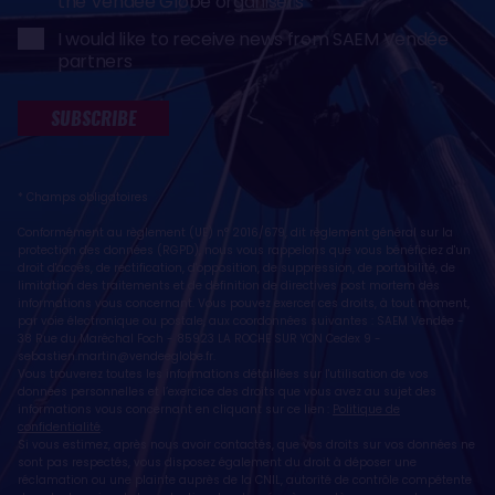
the Vendée Globe organisers
I would like to receive news from SAEM Vendée
partners
SUBSCRIBE
* Champs obligatoires
Conformément au règlement (UE) n° 2016/679, dit règlement général sur la
protection des données (RGPD), nous vous rappelons que vous bénéficiez d'un
droit d'accès, de rectification, d'opposition, de suppression, de portabilité, de
limitation des traitements et de définition de directives post mortem des
informations vous concernant. Vous pouvez exercer ces droits, à tout moment,
par voie électronique ou postale, aux coordonnées suivantes : SAEM Vendée -
38 Rue du Maréchal Foch - 85923 LA ROCHE SUR YON Cedex 9 -
sebastien.martin@vendeeglobe.fr
.
Vous trouverez toutes les informations détaillées sur l'utilisation de vos
données personnelles et l’exercice des droits que vous avez au sujet des
informations vous concernant en cliquant sur ce lien :
Politique de
confidentialité
.
Si vous estimez, après nous avoir contactés, que vos droits sur vos données ne
sont pas respectés, vous disposez également du droit à déposer une
réclamation ou une plainte auprès de la CNIL, autorité de contrôle compétente