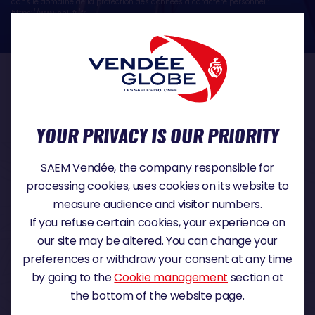
dans le domaine de la protection des données à caractère personnel :
https://www.cnil.fr/fr
OUR PARTNERS
YOUR PRIVACY IS OUR PRIORITY
TITLE PARTNER
SAEM Vendée, the company responsible for
processing cookies, uses cookies on its website to
measure audience and visitor numbers.
If you refuse certain cookies, your experience on
MAJOR PARTNER
our site may be altered. You can change your
preferences or withdraw your consent at any time
by going to the
Cookie management
section at
the bottom of the website page.