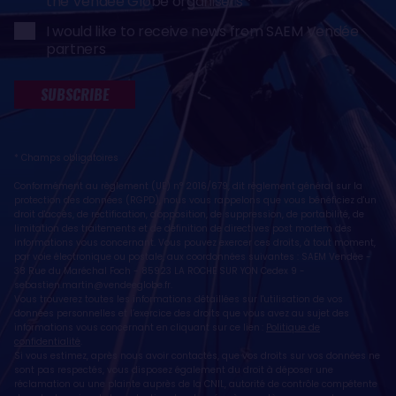
the Vendée Globe organisers
I would like to receive news from SAEM Vendée
partners
SUBSCRIBE
* Champs obligatoires
Conformément au règlement (UE) n° 2016/679, dit règlement général sur la
protection des données (RGPD), nous vous rappelons que vous bénéficiez d'un
droit d'accès, de rectification, d'opposition, de suppression, de portabilité, de
limitation des traitements et de définition de directives post mortem des
informations vous concernant. Vous pouvez exercer ces droits, à tout moment,
par voie électronique ou postale, aux coordonnées suivantes : SAEM Vendée -
38 Rue du Maréchal Foch - 85923 LA ROCHE SUR YON Cedex 9 -
sebastien.martin@vendeeglobe.fr
.
Vous trouverez toutes les informations détaillées sur l'utilisation de vos
données personnelles et l’exercice des droits que vous avez au sujet des
informations vous concernant en cliquant sur ce lien :
Politique de
confidentialité
.
Si vous estimez, après nous avoir contactés, que vos droits sur vos données ne
sont pas respectés, vous disposez également du droit à déposer une
réclamation ou une plainte auprès de la CNIL, autorité de contrôle compétente