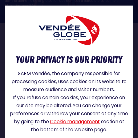
dans le domaine de la protection des données à caractère personnel :
https://www.cnil.fr/fr
OUR PARTNERS
YOUR PRIVACY IS OUR PRIORITY
TITLE PARTNER
SAEM Vendée, the company responsible for
processing cookies, uses cookies on its website to
measure audience and visitor numbers.
If you refuse certain cookies, your experience on
MAJOR PARTNER
our site may be altered. You can change your
preferences or withdraw your consent at any time
by going to the
Cookie management
section at
the bottom of the website page.