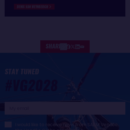
DENIS VAN WEYNBERGH
SHARE
STAY TUNED
#VG2028
My
email
I would like to receive news from SAEM Vendée,