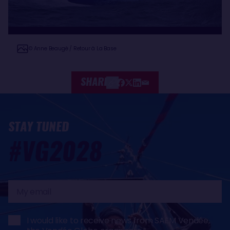
© Anne Beaugé / Retour à La Base
SHARE
STAY TUNED
#VG2028
My
email
I would like to receive news from SAEM Vendée,