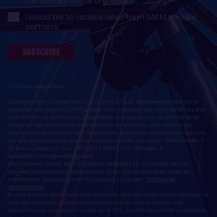
the Vendée Globe organisers
I would like to receive news from SAEM Vendée
partners
SUBSCRIBE
* Champs obligatoires
Conformément au règlement (UE) n° 2016/679, dit règlement général sur la
protection des données (RGPD), nous vous rappelons que vous bénéficiez d'un
droit d'accès, de rectification, d'opposition, de suppression, de portabilité, de
limitation des traitements et de définition de directives post mortem des
informations vous concernant. Vous pouvez exercer ces droits, à tout moment,
par voie électronique ou postale, aux coordonnées suivantes : SAEM Vendée -
38 Rue du Maréchal Foch - 85923 LA ROCHE SUR YON Cedex 9 -
sebastien.martin@vendeeglobe.fr
.
Vous trouverez toutes les informations détaillées sur l'utilisation de vos
données personnelles et l’exercice des droits que vous avez au sujet des
informations vous concernant en cliquant sur ce lien :
Politique de
confidentialité
.
Si vous estimez, après nous avoir contactés, que vos droits sur vos données ne
sont pas respectés, vous disposez également du droit à déposer une
réclamation ou une plainte auprès de la CNIL, autorité de contrôle compétente