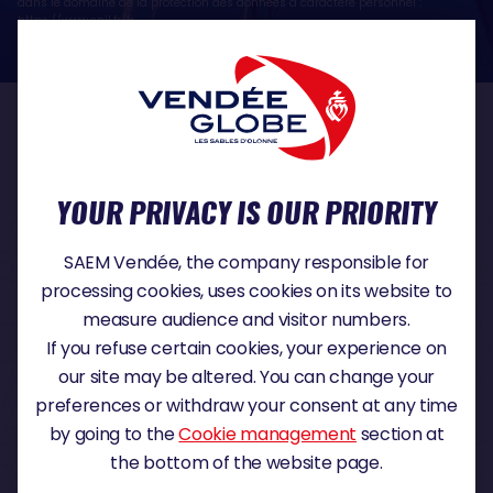
dans le domaine de la protection des données à caractère personnel :
https://www.cnil.fr/fr
OUR PARTNERS
YOUR PRIVACY IS OUR PRIORITY
TITLE PARTNER
SAEM Vendée, the company responsible for
processing cookies, uses cookies on its website to
measure audience and visitor numbers.
If you refuse certain cookies, your experience on
MAJOR PARTNER
our site may be altered. You can change your
preferences or withdraw your consent at any time
by going to the
Cookie management
section at
the bottom of the website page.