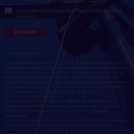
the Vendée Globe organisers
I would like to receive news from SAEM Vendée
partners
SUBSCRIBE
* Champs obligatoires
Conformément au règlement (UE) n° 2016/679, dit règlement général sur la
protection des données (RGPD), nous vous rappelons que vous bénéficiez d'un
droit d'accès, de rectification, d'opposition, de suppression, de portabilité, de
limitation des traitements et de définition de directives post mortem des
informations vous concernant. Vous pouvez exercer ces droits, à tout moment,
par voie électronique ou postale, aux coordonnées suivantes : SAEM Vendée -
38 Rue du Maréchal Foch - 85923 LA ROCHE SUR YON Cedex 9 -
sebastien.martin@vendeeglobe.fr
.
Vous trouverez toutes les informations détaillées sur l'utilisation de vos
données personnelles et l’exercice des droits que vous avez au sujet des
informations vous concernant en cliquant sur ce lien :
Politique de
confidentialité
.
Si vous estimez, après nous avoir contactés, que vos droits sur vos données ne
sont pas respectés, vous disposez également du droit à déposer une
réclamation ou une plainte auprès de la CNIL, autorité de contrôle compétente