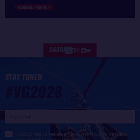
GIANCARLO PEDOTE
SHARE
STAY TUNED
#VG2028
My
email
I would like to receive news from SAEM Vendée,