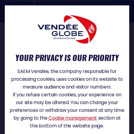
dans le domaine de la protection des données à caractère personnel :
https://www.cnil.fr/fr
OUR PARTNERS
YOUR PRIVACY IS OUR PRIORITY
TITLE PARTNER
SAEM Vendée, the company responsible for
processing cookies, uses cookies on its website to
measure audience and visitor numbers.
If you refuse certain cookies, your experience on
MAJOR PARTNER
our site may be altered. You can change your
preferences or withdraw your consent at any time
by going to the
Cookie management
section at
the bottom of the website page.