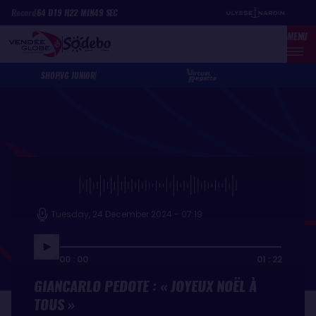
Skip
Cookies management panel
Record
64
D
19
H
22
MIN
49
SEC
to
MENU
main
content
SHOP
VG JUNIOR
Tuesday, 24 December 2024 - 07:19
00 : 00
01 : 22
GIANCARLO PEDOTE : « JOYEUX NOËL À
TOUS »