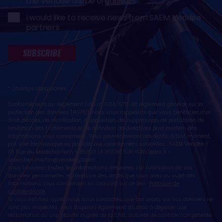
the Vendée Globe organisers
I would like to receive news from SAEM Vendée
partners
SUBSCRIBE
* Champs obligatoires
Conformément au règlement (UE) n° 2016/679, dit règlement général sur la
protection des données (RGPD), nous vous rappelons que vous bénéficiez d'un
droit d'accès, de rectification, d'opposition, de suppression, de portabilité, de
limitation des traitements et de définition de directives post mortem des
informations vous concernant. Vous pouvez exercer ces droits, à tout moment,
par voie électronique ou postale, aux coordonnées suivantes : SAEM Vendée -
38 Rue du Maréchal Foch - 85923 LA ROCHE SUR YON Cedex 9 -
sebastien.martin@vendeeglobe.fr
.
Vous trouverez toutes les informations détaillées sur l'utilisation de vos
données personnelles et l’exercice des droits que vous avez au sujet des
informations vous concernant en cliquant sur ce lien :
Politique de
confidentialité
.
Si vous estimez, après nous avoir contactés, que vos droits sur vos données ne
sont pas respectés, vous disposez également du droit à déposer une
réclamation ou une plainte auprès de la CNIL, autorité de contrôle compétente