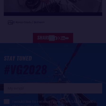
© Ronan Gladu / Biotherm
SHARE
STAY TUNED
#VG2028
My
email
I would like to receive news from SAEM Vendée,