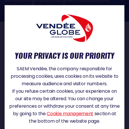
dans le domaine de la protection des données à caractère personnel :
https://www.cnil.fr/fr
OUR PARTNERS
YOUR PRIVACY IS OUR PRIORITY
TITLE PARTNER
SAEM Vendée, the company responsible for
processing cookies, uses cookies on its website to
measure audience and visitor numbers.
If you refuse certain cookies, your experience on
MAJOR PARTNER
our site may be altered. You can change your
preferences or withdraw your consent at any time
by going to the
Cookie management
section at
the bottom of the website page.