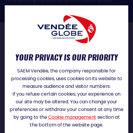
dans le domaine de la protection des données à caractère personnel :
https://www.cnil.fr/fr
OUR PARTNERS
YOUR PRIVACY IS OUR PRIORITY
TITLE PARTNER
SAEM Vendée, the company responsible for
processing cookies, uses cookies on its website to
measure audience and visitor numbers.
If you refuse certain cookies, your experience on
MAJOR PARTNER
our site may be altered. You can change your
preferences or withdraw your consent at any time
by going to the
Cookie management
section at
the bottom of the website page.