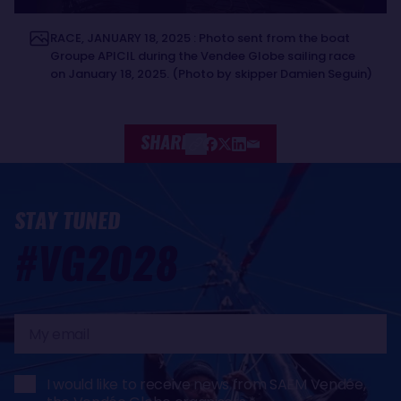
RACE, JANUARY 18, 2025 : Photo sent from the boat
Groupe APICIL during the Vendee Globe sailing race
on January 18, 2025. (Photo by skipper Damien Seguin)
SHARE
STAY TUNED
#VG2028
My
email
I would like to receive news from SAEM Vendée,