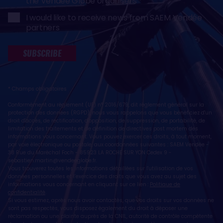
the Vendée Globe organisers
I would like to receive news from SAEM Vendée
partners
SUBSCRIBE
* Champs obligatoires
Conformément au règlement (UE) n° 2016/679, dit règlement général sur la
protection des données (RGPD), nous vous rappelons que vous bénéficiez d'un
droit d'accès, de rectification, d'opposition, de suppression, de portabilité, de
limitation des traitements et de définition de directives post mortem des
informations vous concernant. Vous pouvez exercer ces droits, à tout moment,
par voie électronique ou postale, aux coordonnées suivantes : SAEM Vendée -
38 Rue du Maréchal Foch - 85923 LA ROCHE SUR YON Cedex 9 -
sebastien.martin@vendeeglobe.fr
.
Vous trouverez toutes les informations détaillées sur l'utilisation de vos
données personnelles et l’exercice des droits que vous avez au sujet des
informations vous concernant en cliquant sur ce lien :
Politique de
confidentialité
.
Si vous estimez, après nous avoir contactés, que vos droits sur vos données ne
sont pas respectés, vous disposez également du droit à déposer une
réclamation ou une plainte auprès de la CNIL, autorité de contrôle compétente