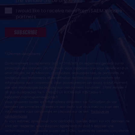
the Vendée Globe organisers
I would like to receive news from SAEM Vendée
partners
SUBSCRIBE
* Champs obligatoires
Conformément au règlement (UE) n° 2016/679, dit règlement général sur la
protection des données (RGPD), nous vous rappelons que vous bénéficiez d'un
droit d'accès, de rectification, d'opposition, de suppression, de portabilité, de
limitation des traitements et de définition de directives post mortem des
informations vous concernant. Vous pouvez exercer ces droits, à tout moment,
par voie électronique ou postale, aux coordonnées suivantes : SAEM Vendée -
38 Rue du Maréchal Foch - 85923 LA ROCHE SUR YON Cedex 9 -
sebastien.martin@vendeeglobe.fr
.
Vous trouverez toutes les informations détaillées sur l'utilisation de vos
données personnelles et l’exercice des droits que vous avez au sujet des
informations vous concernant en cliquant sur ce lien :
Politique de
confidentialité
.
Si vous estimez, après nous avoir contactés, que vos droits sur vos données ne
sont pas respectés, vous disposez également du droit à déposer une
réclamation ou une plainte auprès de la CNIL, autorité de contrôle compétente