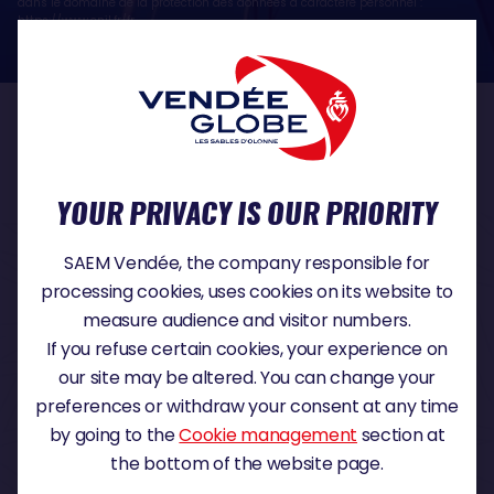
dans le domaine de la protection des données à caractère personnel :
https://www.cnil.fr/fr
OUR PARTNERS
YOUR PRIVACY IS OUR PRIORITY
TITLE PARTNER
SAEM Vendée, the company responsible for
processing cookies, uses cookies on its website to
measure audience and visitor numbers.
If you refuse certain cookies, your experience on
MAJOR PARTNER
our site may be altered. You can change your
preferences or withdraw your consent at any time
by going to the
Cookie management
section at
the bottom of the website page.