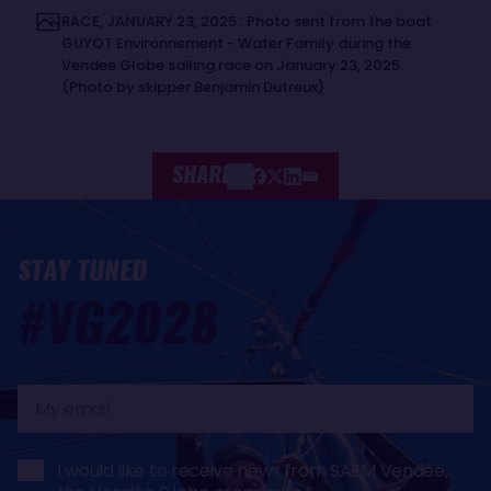
RACE, JANUARY 23, 2025 : Photo sent from the boat
GUYOT Environnement - Water Family during the
Vendee Globe sailing race on January 23, 2025.
(Photo by skipper Benjamin Dutreux)
SHARE
STAY TUNED
#VG2028
My
email
I would like to receive news from SAEM Vendée,