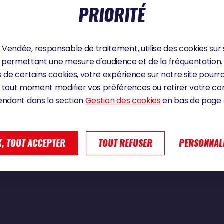
PRIORITÉ
Vendée, responsable de traitement, utilise des cookies sur 
t pour Tanguy Le Turquais | Vendée Globe 2024
permettant une mesure d'audience et de la fréquentation.
 de certains cookies, votre expérience sur notre site pourra
 tout moment modifier vos préférences ou retirer votre 
endant dans la section
Gestion des cookies
en bas de page d
, TOUT ACCEPTER
TOUT REFUSER
PERSONNAL