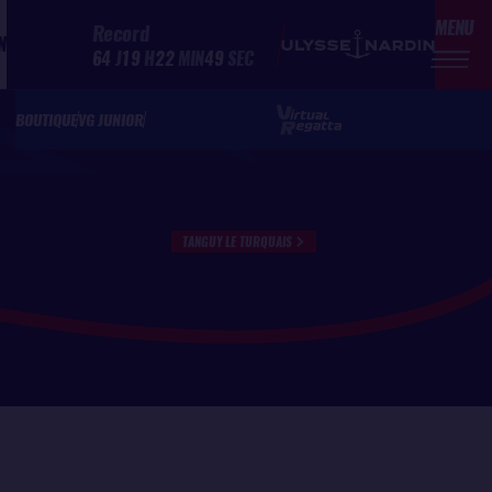
MENU
Record
N
64
J
19
H
22
MIN
49
SEC
BOUTIQUE
VG JUNIOR
TANGUY LE TURQUAIS