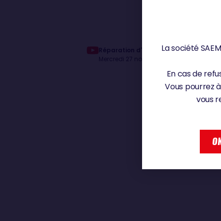
La société SAEM 
Réparation d'une voile en tête de mâ
Mercredi 27 novembre 2024
En cas de refus
Vous pourrez à
vous r
OK