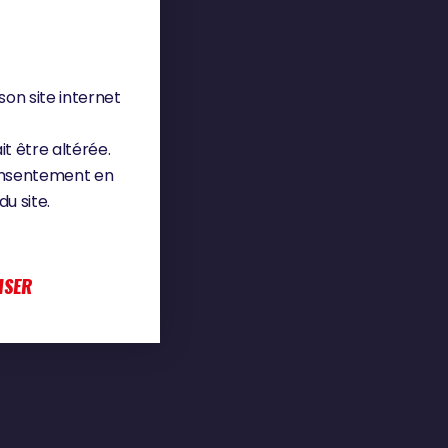
son site internet
it être altérée.
consentement en
u site.
ISER