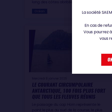
long des côtes abritées …
Océan
La société SAEM 
En cas de refus
Vous pourrez à
vous r
OK
Mercredi 8 janvier 2025
LE COURANT CIRCUMPOLAIRE
ANTARCTIQUE, 100 FOIS PLUS FORT
QUE TOUS LES FLEUVES RÉUNIS
Le passage du cap Horn représente le
point le plus au sud de la course, le plus