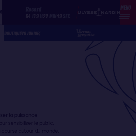
MENU
Record
N
64
J
19
H
22
MIN
49
SEC
BOUTIQUE
VG JUNIOR
iser la puissance
 sensibiliser le public,
la course autour du monde,