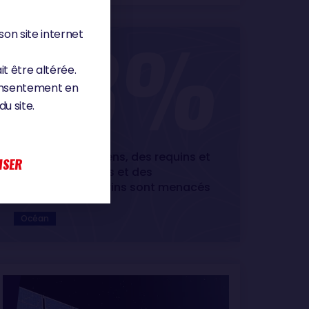
son site internet
33%
it être altérée.
consentement en
u site.
des récifs coralliens, des requins et
ISER
espèces associés et des
mammifères marins sont menacés
Océan