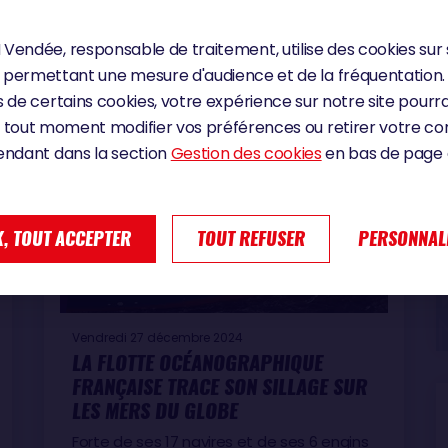
ces audacieux gardent l'objectif en tête :
les Sables d…
Vendée, responsable de traitement, utilise des cookies sur 
Océan
permettant une mesure d'audience et de la fréquentation.
 de certains cookies, votre expérience sur notre site pourra
 tout moment modifier vos préférences ou retirer votre 
endant dans la section
Gestion des cookies
en bas de page d
, TOUT ACCEPTER
TOUT REFUSER
PERSONNAL
Vendredi 27 décembre 2024
LA FLOTTE OCÉANOGRAPHIQUE
FRANÇAISE TRACE SON SILLAGE SUR
LES MERS DU GLOBE
Forte de ses 17 navires et de ses 6 engins