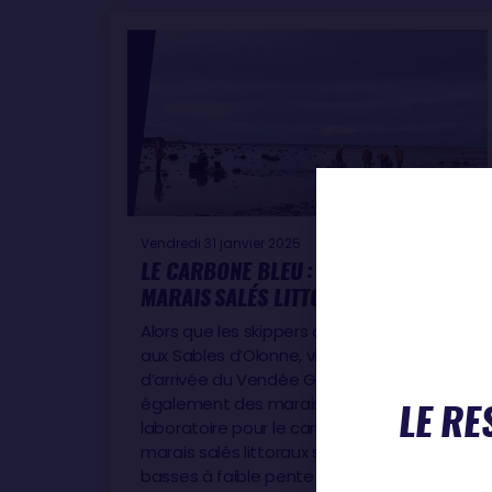
Vendredi 31 janvier 2025
LE CARBONE BLEU : POURQUOI LES
MARAIS SALÉS LITTORAUX ?
Alors que les skippers arrivent peu à peu
aux Sables d’Olonne, ville de départ et
d’arrivée du Vendée Globe mais
également des marais d’Olonne, véritable
LE RE
laboratoire pour le carbone bleu. Les
marais salés littoraux sont des terres
basses à faible pente que l’on trouve le