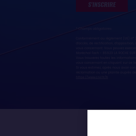
S'INSCRIRE
* Champs obligatoires
Conformément au règlement (UE) n° 20
d'accès, de rectification, d'oppositio
vous concernant. Vous pouvez exercer
Maréchal Foch - 85923 LA ROCHE SUR
Vous trouverez toutes les informations
vous concernant en cliquant sur ce li
Si vous estimez, après nous avoir co
réclamation ou une plainte auprès de 
https://www.cnil.fr/fr