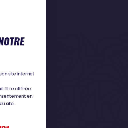
 NOTRE
EUR
son site internet
it être altérée.
consentement en
u site.
ISER