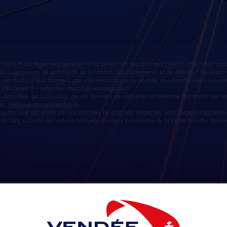
16/679, dit règlement général sur la protection des données (RGPD), nous vous rappe
n, de suppression, de portabilité, de limitation des traitements et de définition de dire
 ces droits, à tout moment, par voie électronique ou postale, aux coordonnées suivan
 YON Cedex 9 -
sebastien.martin@vendeeglobe.fr
.
 détaillées sur l'utilisation de vos données personnelles et l’exercice des droits que 
en :
Politique de confidentialité
.
ntactés, que vos droits sur vos données ne sont pas respectés, vous disposez égaleme
la CNIL, autorité de contrôle compétente dans le domaine de la protection des donné