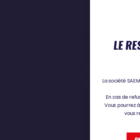
LE RE
La société SAEM 
En cas de refus
Vous pourrez à
vous r
OK