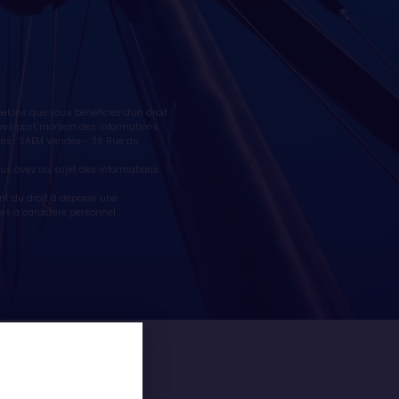
lons que vous bénéficiez d'un droit
ctives post mortem des informations
tes : SAEM Vendée - 38 Rue du
vous avez au sujet des informations
nt du droit à déposer une
es à caractère personnel :