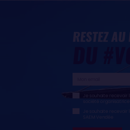
RESTEZ AU
DU #V
Mon
email
Je souhaite recevoir 
société organisatric
Je souhaite recevoir 
SAEM Vendée