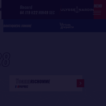
MENU
Record
N
64
J
19
H
22
MIN
49
SEC
BOUTIQUE
VG JUNIOR
28
Yoann
RICHOMME
PAPREC