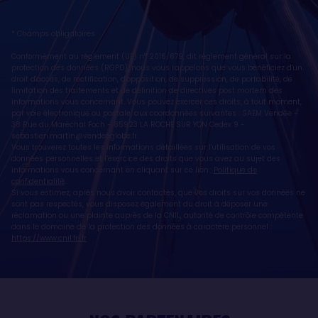
* Champs obligatoires
Conformément au règlement (UE) n° 2016/679, dit règlement général sur la
protection des données (RGPD), nous vous rappelons que vous bénéficiez d'un
droit d'accès, de rectification, d'opposition, de suppression, de portabilité, de
limitation des traitements et de définition de directives post mortem des
informations vous concernant. Vous pouvez exercer ces droits, à tout moment,
par voie électronique ou postale, aux coordonnées suivantes : SAEM Vendée -
38 Rue du Maréchal Foch - 85923 LA ROCHE SUR YON Cedex 9 -
sebastien.martin@vendeeglobe.fr
.
Vous trouverez toutes les informations détaillées sur l'utilisation de vos
données personnelles et l’exercice des droits que vous avez au sujet des
informations vous concernant en cliquant sur ce lien :
Politique de
confidentialité
.
Si vous estimez, après nous avoir contactés, que vos droits sur vos données ne
sont pas respectés, vous disposez également du droit à déposer une
réclamation ou une plainte auprès de la CNIL, autorité de contrôle compétente
dans le domaine de la protection des données à caractère personnel :
https://www.cnil.fr/fr