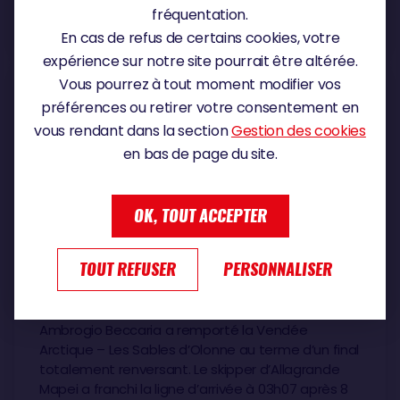
fréquentation.
DIAPORAMA
En cas de refus de certains cookies, votre
9
Mardi 16 juin 2026
expérience sur notre site pourrait être altérée.
Vous pourrez à tout moment modifier vos
préférences ou retirer votre consentement en
vous rendant dans la section
Gestion des cookies
en bas de page du site.
OK, TOUT ACCEPTER
Mardi 16 juin 2026
TOUT REFUSER
PERSONNALISER
AMBROGIO BECCARIA REMPORTE LA
VENDÉE ARCTIQUE – LES SABLES D’OLONNE
Ambrogio Beccaria a remporté la Vendée
Arctique – Les Sables d’Olonne au terme d’un final
totalement renversant. Le skipper d’Allagrande
Mapei a franchi la ligne d’arrivée à 03h07 après 8