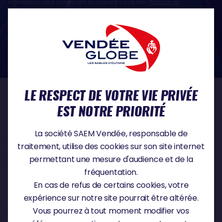
informations vous concernant en cliquant sur ce lien :
Politique de
confidentialité
.
Si vous estimez, après nous avoir contactés, que vos droits sur vos données ne
sont pas respectés, vous disposez également du droit à déposer une
réclamation ou une plainte auprès de la CNIL, autorité de contrôle compétente
dans le domaine de la protection des données à caractère personnel :
https://www.cnil.fr/fr
LE RESPECT DE VOTRE VIE PRIVÉE
NOS PARTENAIRES
EST NOTRE PRIORITÉ
La société SAEM Vendée, responsable de
traitement, utilise des cookies sur son site internet
PARTENAIRE TITRE
permettant une mesure d'audience et de la
fréquentation.
En cas de refus de certains cookies, votre
expérience sur notre site pourrait être altérée.
PARTENAIRE MAJEUR
Vous pourrez à tout moment modifier vos