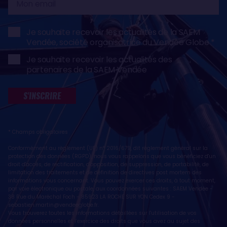
email
Je souhaite recevoir les actualités de la SAEM
Vendée, société organisatrice du Vendée Globe
Je souhaite recevoir les actualités des
partenaires de la SAEM Vendée
S'INSCRIRE
* Champs obligatoires
Conformément au règlement (UE) n° 2016/679, dit règlement général sur la
protection des données (RGPD), nous vous rappelons que vous bénéficiez d'un
droit d'accès, de rectification, d'opposition, de suppression, de portabilité, de
limitation des traitements et de définition de directives post mortem des
informations vous concernant. Vous pouvez exercer ces droits, à tout moment,
par voie électronique ou postale, aux coordonnées suivantes : SAEM Vendée -
38 Rue du Maréchal Foch - 85923 LA ROCHE SUR YON Cedex 9 -
sebastien.martin@vendeeglobe.fr
.
Vous trouverez toutes les informations détaillées sur l'utilisation de vos
données personnelles et l’exercice des droits que vous avez au sujet des