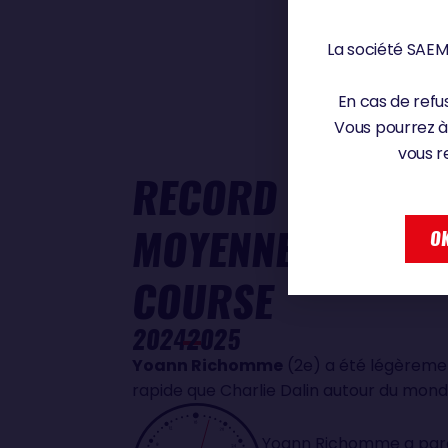
La société SAEM 
En cas de refus
Vous pourrez à
vous r
RECORD DE VITES
MOYENNE SUR LA
OK
COURSE
2024
2025
Yoann Richomme
(2e) a été légèreme
rapide que Charlie Dalin autour du mon
Yoann Richomme a par