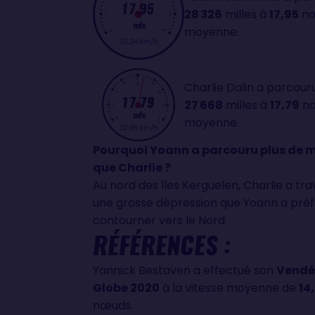
28 326
milles à
17,95
nœ
moyenne.
Charlie Dalin a parcour
27 668
milles à
17,79
nœ
moyenne.
Pourquoi Yoann a parcouru plus de m
que Charlie ?
Au nord des îles Kerguelen, Charlie a tr
une grosse dépression que Yoann a pré
contourner vers le Nord.
RÉFÉRENCES :
Yannick Bestaven a effectué son
Vendé
Globe 2020
à la vitesse moyenne de
14
nœuds.