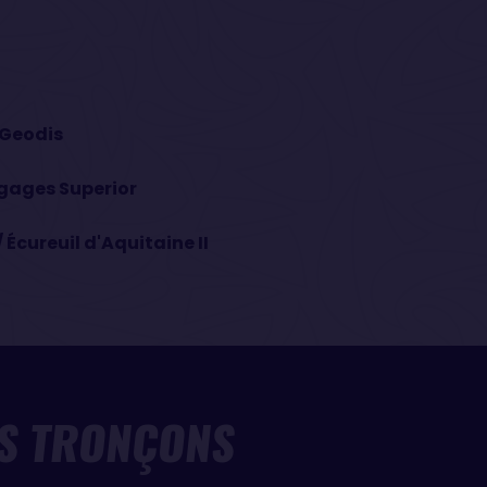
 Geodis
agages Superior
Écureuil d'Aquitaine II
S TRONÇONS