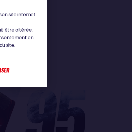
son site internet
it être altérée.
consentement en
u site.
ISER