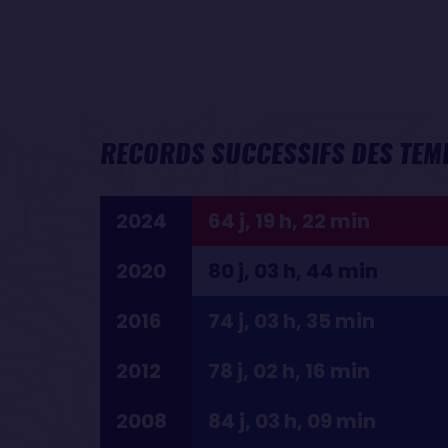
RECORDS SUCCESSIFS DES TEMP
2024
64 j, 19 h, 22 min
2020
80 j, 03 h, 44 min
2016
74 j, 03 h, 35 min
2012
78 j, 02 h, 16 min
2008
84 j, 03 h, 09 min