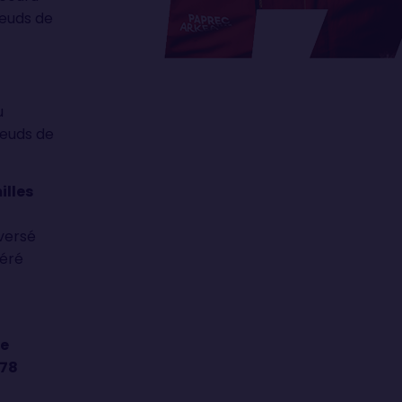
uds de
u
uds de
illes
aversé
féré
e
,78