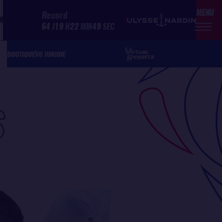
MENU
Record
N
64
J
19
H
22
MIN
49
SEC
BOUTIQUE
VG JUNIOR
S