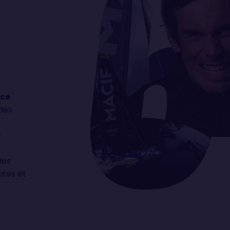
nce
ndes
e
des
utes et