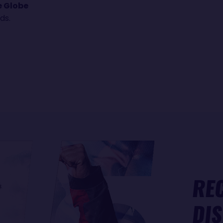
 Globe
ds.
RE
DI