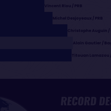
Vincent Riou / PRB
Michel Desjoyeaux / PRB
Christophe Auguin /
Alain Gautier / B
Titouan Lamazou / 
RECORD DE