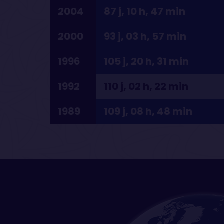
2004
87 j, 10 h, 47 min
2000
93 j, 03 h, 57 min
1996
105 j, 20 h, 31 min
1992
110 j, 02 h, 22 min
1989
109 j, 08 h, 48 min