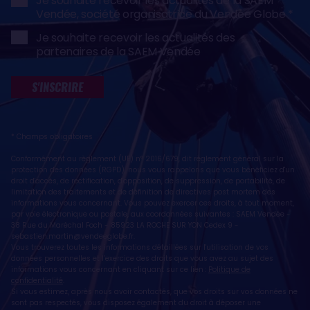
Je souhaite recevoir les actualités de la SAEM
Vendée, société organisatrice du Vendée Globe
Je souhaite recevoir les actualités des
partenaires de la SAEM Vendée
S'INSCRIRE
* Champs obligatoires
Conformément au règlement (UE) n° 2016/679, dit règlement général sur la
protection des données (RGPD), nous vous rappelons que vous bénéficiez d'un
droit d'accès, de rectification, d'opposition, de suppression, de portabilité, de
limitation des traitements et de définition de directives post mortem des
informations vous concernant. Vous pouvez exercer ces droits, à tout moment,
par voie électronique ou postale, aux coordonnées suivantes : SAEM Vendée -
38 Rue du Maréchal Foch - 85923 LA ROCHE SUR YON Cedex 9 -
sebastien.martin@vendeeglobe.fr
.
Vous trouverez toutes les informations détaillées sur l'utilisation de vos
données personnelles et l’exercice des droits que vous avez au sujet des
informations vous concernant en cliquant sur ce lien :
Politique de
confidentialité
.
Si vous estimez, après nous avoir contactés, que vos droits sur vos données ne
sont pas respectés, vous disposez également du droit à déposer une