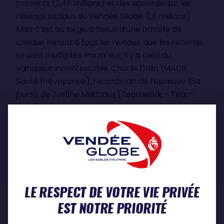
présents (2,45 millions) et des abonnés sur les
réseaux sociaux du Vendée Globe (1,6 millions).
Mais c’est au large, à l’issue d’une bataille de
chaque instant à tous les niveaux, que les records
se sont multipliés. Parmi eux, il y a celui du
vainqueur incontestable, Charlie Dalin (MACIF
Santé Prévoyance), recordman de l’épreuve (64
jours), de Justine Mettraux (Teamwork – Team
Snef ) qui réalise la meilleure performance
féminine (76 jours) ou encore de Jingkun Xu
(Singchain Team Haikou) devenu le 1er Chinois et
le 100e finisher du Vendée Globe.
EN SAVOIR PLUS
LE RESPECT DE VOTRE VIE PRIVÉE
EST NOTRE PRIORITÉ