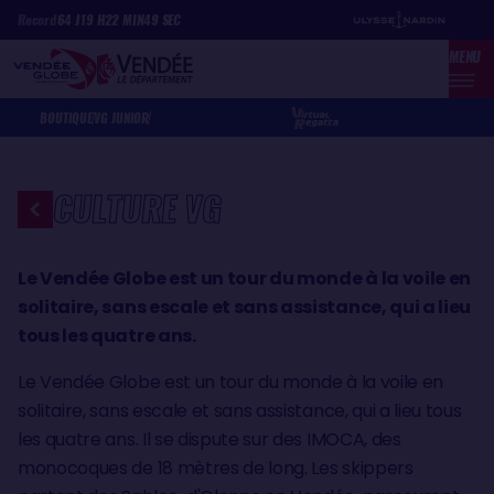
Aller
Panneau de gestion des cookies
Record
64
J
19
H
22
MIN
49
SEC
au
MENU
contenu
principal
BOUTIQUE
VG JUNIOR
CULTURE VG
Le Vendée Globe est un tour du monde à la voile en
solitaire, sans escale et sans assistance, qui a lieu
tous les quatre ans.
Le Vendée Globe est un tour du monde à la voile en
solitaire, sans escale et sans assistance, qui a lieu tous
les quatre ans. Il se dispute sur des IMOCA, des
monocoques de 18 mètres de long. Les skippers