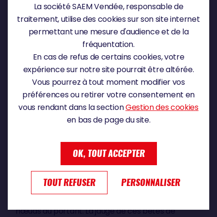
La société SAEM Vendée, responsable de
traitement, utilise des cookies sur son site internet
permettant une mesure d'audience et de la
fréquentation.
En cas de refus de certains cookies, votre
expérience sur notre site pourrait être altérée.
Vous pourrez à tout moment modifier vos
préférences ou retirer votre consentement en
vous rendant dans la section
Gestion des cookies
en bas de page du site.
LE BATEAU
Les bateaux du Vendée Globe mesurent tous 18,28
OK, TOUT ACCEPTER
m de long (60 pieds) pour 4,50 m de tirant d’eau.
Très toilés, ce sont les monocoques les plus
TOUT REFUSER
PERSONNALISER
puissants de la planète menés par un marin en
solitaire. Ils peuvent presque atteindre les 40
nœuds au portant. La jauge de ces bêtes de