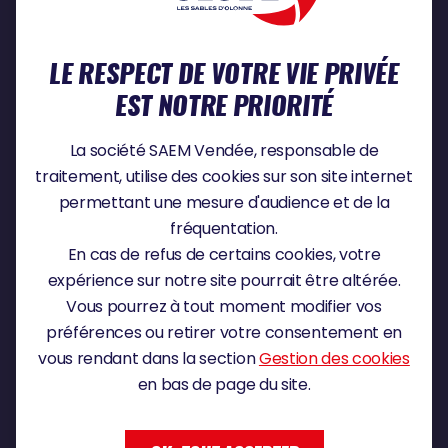
QU’EST-CE-QUE LE VENDÉE GLOBE JUNIOR ?
LE RESPECT DE VOTRE VIE PRIVÉE
OÙ PUIS-JE TROUVER DES RESSOURCES
EST NOTRE PRIORITÉ
PÉDAGOGIQUES ADAPTÉES AU SUIVI DU
VENDÉE GLOBE ?
La société SAEM Vendée, responsable de
traitement, utilise des cookies sur son site internet
LE VENDÉE GLOBE JUNIOR EST-IL GRATUIT ?
permettant une mesure d'audience et de la
fréquentation.
En cas de refus de certains cookies, votre
VIRTUAL REGATTA
expérience sur notre site pourrait être altérée.
Vous pourrez à tout moment modifier vos
préférences ou retirer votre consentement en
QU'EST-CE QUE VIRTUAL REGATTA ?
vous rendant dans la section
Gestion des cookies
en bas de page du site.
COMMENT PARTICIPER À VIRTUAL REGATTA
?