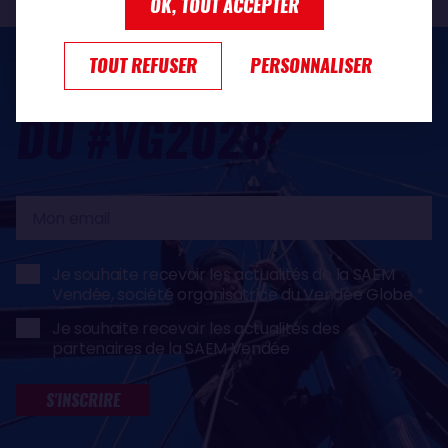
OK, TOUT ACCEPTER
TOUT REFUSER
PERSONNALISER
RESTEZ AU PLUS PRÈS
DU #VG2028
Mon
email
Je souhaite recevoir les actualités de la SAEM
Vendée, société organisatrice du Vendée Globe
Je souhaite recevoir les actualités des
partenaires de la SAEM Vendée
S'INSCRIRE