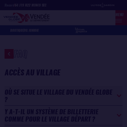
Aller
Panneau de gestion des cookies
Record
64
J
19
H
22
MIN
49
SEC
au
MENU
contenu
principal
BOUTIQUE
VG JUNIOR
FAQ
ACCÈS AU VILLAGE
OÙ SE SITUE LE VILLAGE DU VENDÉE GLOBE
?
Y A-T-IL UN SYSTÈME DE BILLETTERIE
COMME POUR LE VILLAGE DÉPART ?