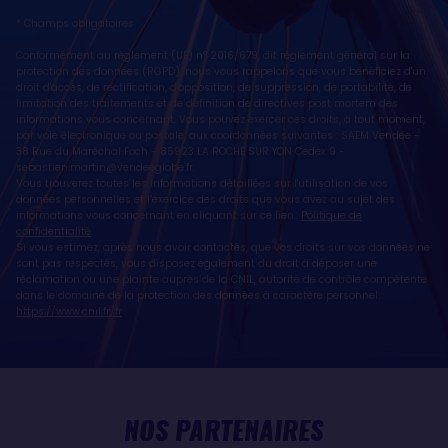
* Champs obligatoires
Conformément au règlement (UE) n° 2016/679, dit règlement général sur la
protection des données (RGPD), nous vous rappelons que vous bénéficiez d'un
droit d'accès, de rectification, d'opposition, de suppression, de portabilité, de
limitation des traitements et de définition de directives post mortem des
informations vous concernant. Vous pouvez exercer ces droits, à tout moment,
par voie électronique ou postale, aux coordonnées suivantes : SAEM Vendée -
38 Rue du Maréchal Foch - 85923 LA ROCHE SUR YON Cedex 9 -
sebastien.martin@vendeeglobe.fr
.
Vous trouverez toutes les informations détaillées sur l'utilisation de vos
données personnelles et l’exercice des droits que vous avez au sujet des
informations vous concernant en cliquant sur ce lien :
Politique de
confidentialité
.
Si vous estimez, après nous avoir contactés, que vos droits sur vos données ne
sont pas respectés, vous disposez également du droit à déposer une
réclamation ou une plainte auprès de la CNIL, autorité de contrôle compétente
dans le domaine de la protection des données à caractère personnel :
https://www.cnil.fr/fr
NOS PARTENAIRES