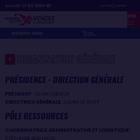
Aller
Panneau de gestion des cookies
Record
64
J
19
H
22
MIN
49
SEC
au
MENU
contenu
principal
BOUTIQUE
VG JUNIOR
ORGANISATION GÉNÉRALE
PRÉSIDENCE - DIRECTION GÉNÉRALE
PRÉSIDENT :
ALAIN LEBOEUF
DIRECTRICE GÉNÉRALE :
LAURA LE GOFF
PÔLE RESSOURCES
COORDINATRICE ADMINISTRATIVE ET LOGISTIQUE :
STÉPHANIE RUCHAUD