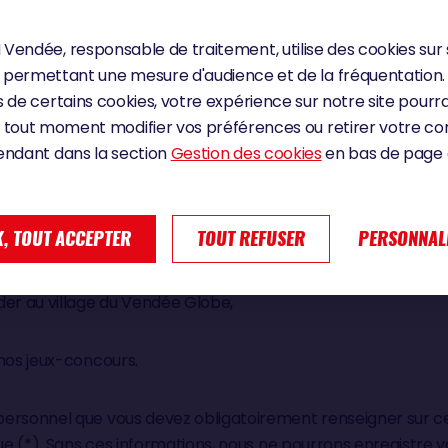
letter du Vendée Globe et/ou aux actualités des partenaire
Vendée, responsable de traitement, utilise des cookies sur 
permettant une mesure d'audience et de la fréquentation.
 de certains cookies, votre expérience sur notre site pourra
une demande d’information auprès des équipes en charge de
 tout moment modifier vos préférences ou retirer votre 
 billetterie Village Vendée Globe, Direction de la communic
endant dans la section
Gestion des cookies
en bas de page d
ie d’influence, couverture éditoriale et digitale, production
ons mobiles, licence de marque et produits dérivés (boutiqu
villages et des espaces organisation, commercialisation des
, TOUT ACCEPTER
TOUT REFUSER
PERSONNAL
sation hospitalités),
der au village du Vendée Globe,
 nos jeux-concours.
ersonnel que vous devez obligatoirement renseigner sur ce
que (*). Sans ces informations, nous ne pourrons enregistre