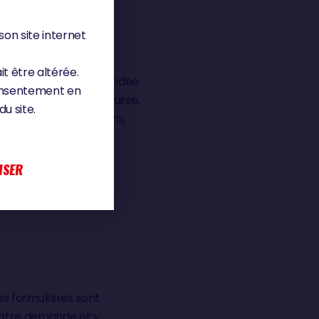
s du Vendée Globe en
son site internet
it être altérée.
 l’organisation du Vendée
consentement en
ation, Direction de course,
u site.
 vidéo, production photo,
e Vendée Globe),
 stands du village
ISER
s formulaires sont
 votre demande et y