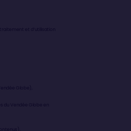
traitement et d’utilisation
e Vendée Globe),
res du Vendée Globe en
contenus),