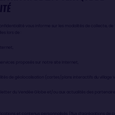
ITÉ
nfidentialité vous informe sur les modalités de collecte, de 
s lors de :
nternet,
s services proposés sur notre site Internet,
alités de géolocalisation (cartes/plans interactifs du villag
wsletter du Vendée Globe et/ou aux actualités des partenai
ifications et contenus personnalisés (flux d’agrégations de 