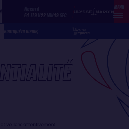
MENU
Record
N
64
J
19
H
22
MIN
49
SEC
BOUTIQUE
VG JUNIOR
NTIALITÉ
et veillons attentivement