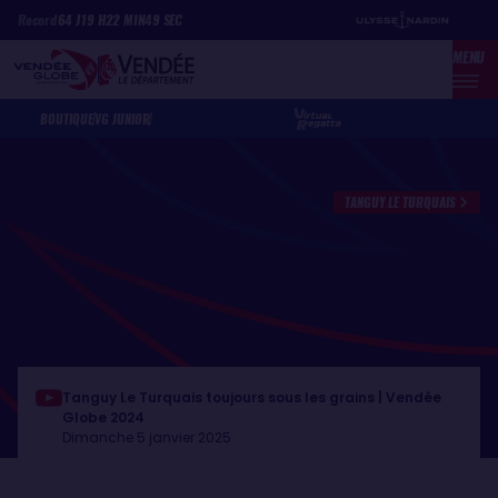
Aller
Panneau de gestion des cookies
Record
64
J
19
H
22
MIN
49
SEC
au
MENU
contenu
principal
BOUTIQUE
VG JUNIOR
TANGUY LE TURQUAIS
Tanguy Le Turquais toujours sous les grains | Vendée
Globe 2024
Dimanche 5 janvier 2025