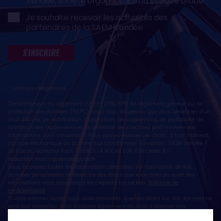
Vendée, société organisatrice du Vendée Globe
Je souhaite recevoir les actualités des
partenaires de la SAEM Vendée
S'INSCRIRE
* Champs obligatoires
Conformément au règlement (UE) n° 2016/679, dit règlement général sur la
protection des données (RGPD), nous vous rappelons que vous bénéficiez d'un
droit d'accès, de rectification, d'opposition, de suppression, de portabilité, de
limitation des traitements et de définition de directives post mortem des
informations vous concernant. Vous pouvez exercer ces droits, à tout moment,
par voie électronique ou postale, aux coordonnées suivantes : SAEM Vendée -
38 Rue du Maréchal Foch - 85923 LA ROCHE SUR YON Cedex 9 -
sebastien.martin@vendeeglobe.fr
.
Vous trouverez toutes les informations détaillées sur l'utilisation de vos
données personnelles et l’exercice des droits que vous avez au sujet des
informations vous concernant en cliquant sur ce lien :
Politique de
confidentialité
.
Si vous estimez, après nous avoir contactés, que vos droits sur vos données ne
sont pas respectés, vous disposez également du droit à déposer une
réclamation ou une plainte auprès de la CNIL, autorité de contrôle compétente