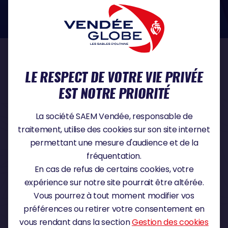
dans le domaine de la protection des données à caractère personnel :
https://www.cnil.fr/fr
NOS PARTENAIRES
LE RESPECT DE VOTRE VIE PRIVÉE
EST NOTRE PRIORITÉ
PARTENAIRE TITRE
La société SAEM Vendée, responsable de
traitement, utilise des cookies sur son site internet
permettant une mesure d'audience et de la
fréquentation.
PARTENAIRE MAJEUR
En cas de refus de certains cookies, votre
expérience sur notre site pourrait être altérée.
Vous pourrez à tout moment modifier vos
préférences ou retirer votre consentement en
vous rendant dans la section
Gestion des cookies