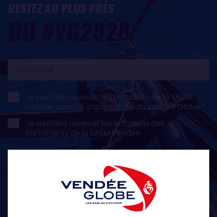
RESTEZ AU PLUS PRÈS
DU #VG2028
Mon
email
Je souhaite recevoir les actualités de la SAEM
Vendée, société organisatrice du Vendée Globe
Je souhaite recevoir les actualités des
partenaires de la SAEM Vendée
S'INSCRIRE
* Champs obligatoires
Conformément au règlement (UE) n° 2016/679, dit règlement général sur la
protection des données (RGPD), nous vous rappelons que vous bénéficiez d'un