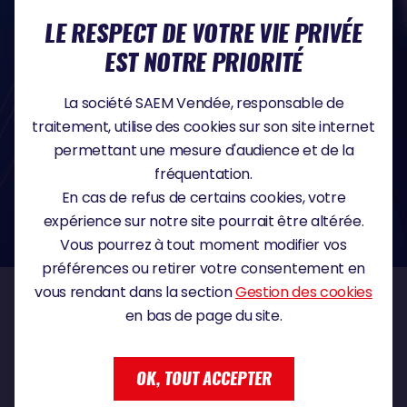
droit d'accès, de rectification, d'opposition, de suppression, de portabilité, de
LE RESPECT DE VOTRE VIE PRIVÉE
limitation des traitements et de définition de directives post mortem des
informations vous concernant. Vous pouvez exercer ces droits, à tout moment,
EST NOTRE PRIORITÉ
par voie électronique ou postale, aux coordonnées suivantes : SAEM Vendée -
38 Rue du Maréchal Foch - 85923 LA ROCHE SUR YON Cedex 9 -
sebastien.martin@vendeeglobe.fr
.
La société SAEM Vendée, responsable de
Vous trouverez toutes les informations détaillées sur l'utilisation de vos
données personnelles et l’exercice des droits que vous avez au sujet des
traitement, utilise des cookies sur son site internet
informations vous concernant en cliquant sur ce lien :
Politique de
confidentialité
.
permettant une mesure d'audience et de la
Si vous estimez, après nous avoir contactés, que vos droits sur vos données ne
fréquentation.
sont pas respectés, vous disposez également du droit à déposer une
réclamation ou une plainte auprès de la CNIL, autorité de contrôle compétente
En cas de refus de certains cookies, votre
dans le domaine de la protection des données à caractère personnel :
https://www.cnil.fr/fr
expérience sur notre site pourrait être altérée.
Vous pourrez à tout moment modifier vos
préférences ou retirer votre consentement en
vous rendant dans la section
Gestion des cookies
en bas de page du site.
NOS PARTENAIRES
OK, TOUT ACCEPTER