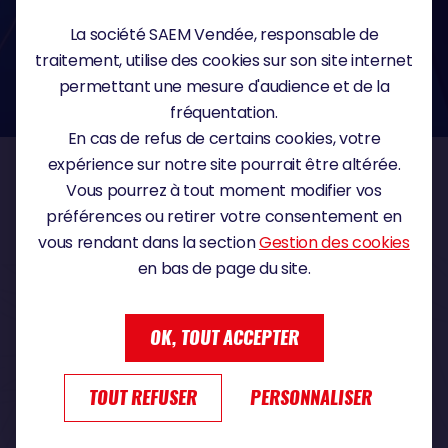
confidentialité
.
Si vous estimez, après nous avoir contactés, que vos droits sur vos données ne
La société SAEM Vendée, responsable de
sont pas respectés, vous disposez également du droit à déposer une
réclamation ou une plainte auprès de la CNIL, autorité de contrôle compétente
traitement, utilise des cookies sur son site internet
dans le domaine de la protection des données à caractère personnel :
https://www.cnil.fr/fr
permettant une mesure d'audience et de la
fréquentation.
En cas de refus de certains cookies, votre
expérience sur notre site pourrait être altérée.
Vous pourrez à tout moment modifier vos
NOS PARTENAIRES
préférences ou retirer votre consentement en
vous rendant dans la section
Gestion des cookies
en bas de page du site.
PARTENAIRE TITRE
OK, TOUT ACCEPTER
PARTENAIRE MAJEUR
TOUT REFUSER
PERSONNALISER