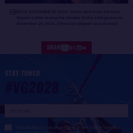
RACE, NOVEMBER 29, 2024 : Photo sent from the boat
Bureau Vallée during the Vendee Globe sailing race on
November 29, 2024. (Photo by skipper Louis Burton)
SHARE
STAY TUNED
#VG2028
My
email
I would like to receive news from SAEM Vendée,