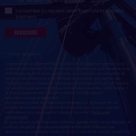
the Vendée Globe organisers
I would like to receive news from SAEM Vendée
partners
SUBSCRIBE
* Champs obligatoires
Conformément au règlement (UE) n° 2016/679, dit règlement général sur la
protection des données (RGPD), nous vous rappelons que vous bénéficiez d'un
droit d'accès, de rectification, d'opposition, de suppression, de portabilité, de
limitation des traitements et de définition de directives post mortem des
informations vous concernant. Vous pouvez exercer ces droits, à tout moment,
par voie électronique ou postale, aux coordonnées suivantes : SAEM Vendée -
38 Rue du Maréchal Foch - 85923 LA ROCHE SUR YON Cedex 9 -
sebastien.martin@vendeeglobe.fr
.
Vous trouverez toutes les informations détaillées sur l'utilisation de vos
données personnelles et l’exercice des droits que vous avez au sujet des
informations vous concernant en cliquant sur ce lien :
Politique de
confidentialité
.
Si vous estimez, après nous avoir contactés, que vos droits sur vos données ne
sont pas respectés, vous disposez également du droit à déposer une
réclamation ou une plainte auprès de la CNIL, autorité de contrôle compétente