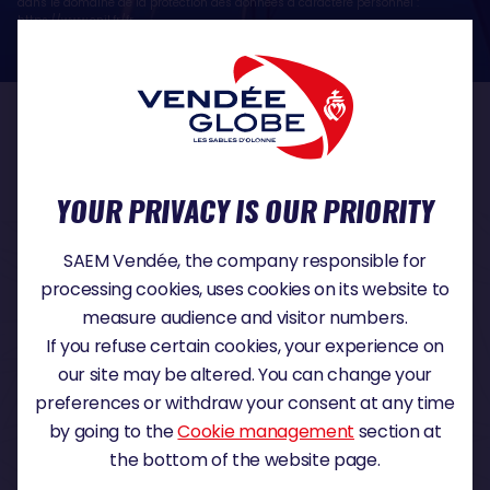
dans le domaine de la protection des données à caractère personnel :
https://www.cnil.fr/fr
OUR PARTNERS
YOUR PRIVACY IS OUR PRIORITY
TITLE PARTNER
SAEM Vendée, the company responsible for
processing cookies, uses cookies on its website to
measure audience and visitor numbers.
If you refuse certain cookies, your experience on
MAJOR PARTNER
our site may be altered. You can change your
preferences or withdraw your consent at any time
by going to the
Cookie management
section at
the bottom of the website page.