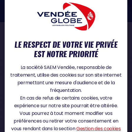
dans le domaine de la protection des données à caractère personnel :
https://www.cnil.fr/fr
NOS PARTENAIRES
LE RESPECT DE VOTRE VIE PRIVÉE
EST NOTRE PRIORITÉ
PARTENAIRE TITRE
La société SAEM Vendée, responsable de
traitement, utilise des cookies sur son site internet
permettant une mesure d'audience et de la
fréquentation.
PARTENAIRE MAJEUR
En cas de refus de certains cookies, votre
expérience sur notre site pourrait être altérée.
Vous pourrez à tout moment modifier vos
préférences ou retirer votre consentement en
vous rendant dans la section
Gestion des cookies