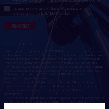
Vendée, société organisatrice du Vendée Globe
Je souhaite recevoir les actualités des
partenaires de la SAEM Vendée
S'INSCRIRE
* Champs obligatoires
Conformément au règlement (UE) n° 2016/679, dit règlement général sur la
protection des données (RGPD), nous vous rappelons que vous bénéficiez d'un
droit d'accès, de rectification, d'opposition, de suppression, de portabilité, de
limitation des traitements et de définition de directives post mortem des
informations vous concernant. Vous pouvez exercer ces droits, à tout moment,
par voie électronique ou postale, aux coordonnées suivantes : SAEM Vendée -
38 Rue du Maréchal Foch - 85923 LA ROCHE SUR YON Cedex 9 -
sebastien.martin@vendeeglobe.fr
.
Vous trouverez toutes les informations détaillées sur l'utilisation de vos
données personnelles et l’exercice des droits que vous avez au sujet des
informations vous concernant en cliquant sur ce lien :
Politique de
confidentialité
.
Si vous estimez, après nous avoir contactés, que vos droits sur vos données ne
sont pas respectés, vous disposez également du droit à déposer une
réclamation ou une plainte auprès de la CNIL, autorité de contrôle compétente