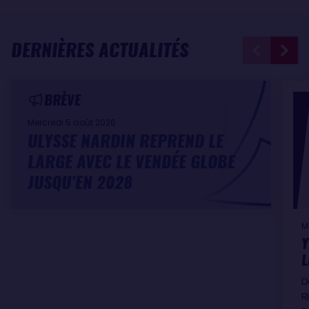
DERNIÈRES ACTUALITÉS
BRÈVE
Mercredi 5 août 2026
ULYSSE NARDIN REPREND LE
LARGE AVEC LE VENDÉE GLOBE
JUSQU’EN 2028
M
Y
L
D
R