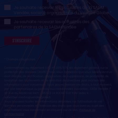
Je souhaite recevoir les actualités de la SAEM
Vendée, société organisatrice du Vendée Globe
Je souhaite recevoir les actualités des
partenaires de la SAEM Vendée
S'INSCRIRE
* Champs obligatoires
Conformément au règlement (UE) n° 2016/679, dit règlement général sur la
protection des données (RGPD), nous vous rappelons que vous bénéficiez d'un
droit d'accès, de rectification, d'opposition, de suppression, de portabilité, de
limitation des traitements et de définition de directives post mortem des
informations vous concernant. Vous pouvez exercer ces droits, à tout moment,
par voie électronique ou postale, aux coordonnées suivantes : SAEM Vendée -
38 Rue du Maréchal Foch - 85923 LA ROCHE SUR YON Cedex 9 -
sebastien.martin@vendeeglobe.fr
.
Vous trouverez toutes les informations détaillées sur l'utilisation de vos
données personnelles et l’exercice des droits que vous avez au sujet des
informations vous concernant en cliquant sur ce lien :
Politique de
confidentialité
.