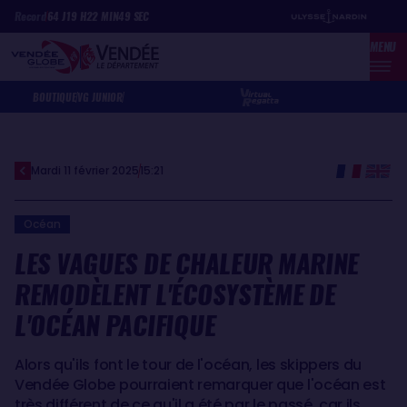
Aller
Panneau de gestion des cookies
Record
64
J
19
H
22
MIN
49
SEC
au
MENU
contenu
principal
BOUTIQUE
VG JUNIOR
Mardi 11 février 2025
15:21
Océan
LES VAGUES DE CHALEUR MARINE
REMODÈLENT L'ÉCOSYSTÈME DE
L'OCÉAN PACIFIQUE
Alors qu'ils font le tour de l'océan, les skippers du
Vendée Globe pourraient remarquer que l'océan est
très différent de ce qu'il a été par le passé, car ils