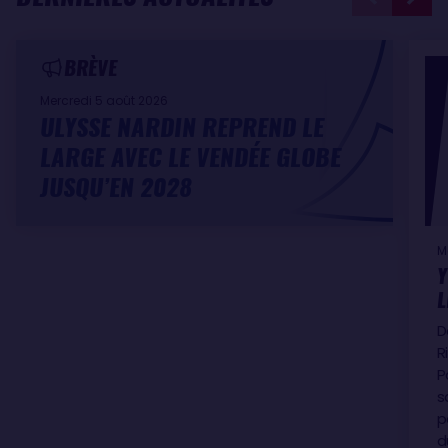
BRÈVE
Mercredi 5 août 2026
ULYSSE NARDIN REPREND LE
LARGE AVEC LE VENDÉE GLOBE
JUSQU’EN 2028
M
Y
L
D
R
P
s
p
d