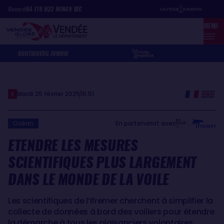
Aller
Panneau de gestion des cookies
Record
64
J
19
H
22
MIN
49
SEC
au
MENU
contenu
principal
BOUTIQUE
VG JUNIOR
Mardi 25 février 2025
15:51
En partenariat avec
Océan
ETENDRE LES MESURES
SCIENTIFIQUES PLUS LARGEMENT
DANS LE MONDE DE LA VOILE
Les scientifiques de l’Ifremer cherchent à simplifier la
collecte de données à bord des voiliers pour étendre
la démarche à tous les plaisanciers volontaires.