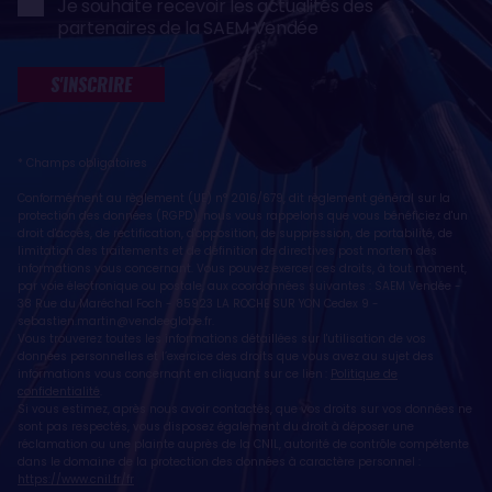
Je souhaite recevoir les actualités des
partenaires de la SAEM Vendée
S'INSCRIRE
* Champs obligatoires
Conformément au règlement (UE) n° 2016/679, dit règlement général sur la
protection des données (RGPD), nous vous rappelons que vous bénéficiez d'un
droit d'accès, de rectification, d'opposition, de suppression, de portabilité, de
limitation des traitements et de définition de directives post mortem des
informations vous concernant. Vous pouvez exercer ces droits, à tout moment,
par voie électronique ou postale, aux coordonnées suivantes : SAEM Vendée -
38 Rue du Maréchal Foch - 85923 LA ROCHE SUR YON Cedex 9 -
sebastien.martin@vendeeglobe.fr
.
Vous trouverez toutes les informations détaillées sur l'utilisation de vos
données personnelles et l’exercice des droits que vous avez au sujet des
informations vous concernant en cliquant sur ce lien :
Politique de
confidentialité
.
Si vous estimez, après nous avoir contactés, que vos droits sur vos données ne
sont pas respectés, vous disposez également du droit à déposer une
réclamation ou une plainte auprès de la CNIL, autorité de contrôle compétente
dans le domaine de la protection des données à caractère personnel :
https://www.cnil.fr/fr