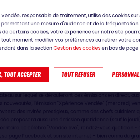
Vendée, responsable de traitement, utilise des cookies sur 
permettant une mesure d'audience et de la fréquentation.
 de certains cookies, votre expérience sur notre site pourra
 tout moment modifier vos préférences ou retirer votre 
endant dans la section
Gestion des cookies
en bas de page d
 DIRECT
, TOUT ACCEPTER
TOUT REFUSER
PERSONNAL
lateau sur lequel se dérouleront des émissions en direct, auxq
es nouveautés, l’émission "Xpérience Vendée" (mercredi, ven
invitera des invités prestigieux, comme des chefs cuisiniers
dée proposera aussi une émission quotidienne (sauf le jeudi)
erritoire. Le célèbre "Vendée Live", rendez-vous quotidien - d
sa page Facebook et son site internet - bien connu du gran