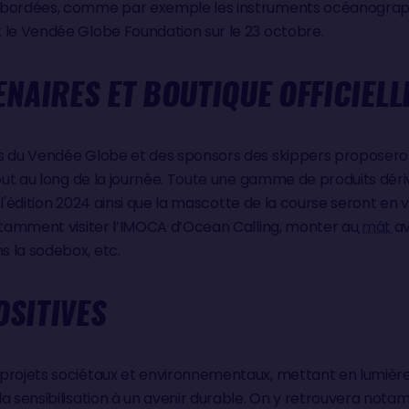
 abordées, comme par exemple les instruments océanograp
 le Vendée Globe Foundation sur le 23 octobre.
NAIRES ET BOUTIQUE OFFICIELL
s du Vendée Globe et des sponsors des skippers proposeron
tout au long de la journée. Toute une gamme de produits déri
de l'édition 2024 ainsi que la mascotte de la course seront en
notamment visiter l’IMOCA d’Ocean Calling, monter au
mât
av
 la sodebox, etc.
OSITIVES
rojets sociétaux et environnementaux, mettant en lumière le
la sensibilisation à un avenir durable. On y retrouvera not