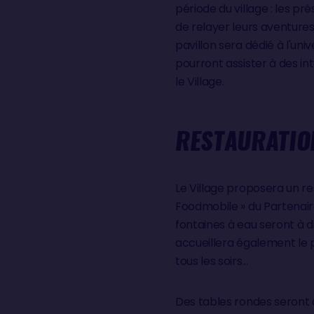
période du village : les pr
de relayer leurs aventure
pavillon sera dédié à l'univ
pourront assister à des in
le Village.
RESTAURATIO
Le Village proposera un r
Foodmobile » du Partenair
fontaines à eau seront à di
accueillera également le 
tous les soirs...
Des tables rondes seront 