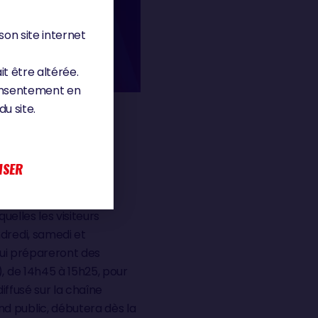
son site internet
it être altérée.
consentement en
u site.
ISER
uelles les visiteurs
dredi, samedi et
 qui prépareront des
, de 14h45 à 15h25, pour
iffusé sur la chaîne
d public, débutera dès la