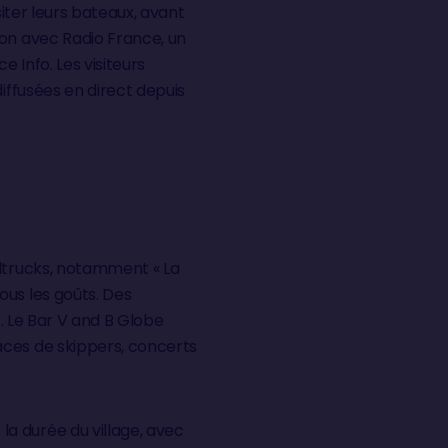
siter leurs bateaux, avant
ion avec Radio France, un
e Info. Les visiteurs
iffusées en direct depuis
odtrucks, notamment « La
ous les goûts. Des
s. Le Bar V and B Globe
aces de skippers, concerts
a durée du village, avec