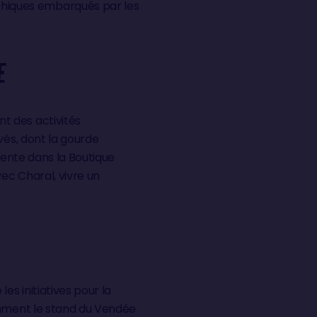
hiques embarqués par les
E
t des activités
vés, dont la gourde
 vente dans la Boutique
ec Charal, vivre un
s initiatives pour la
amment le stand du Vendée