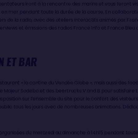
ésentateurs iront à la rencontre des marins et vous feront vi
s en mer pendant toute la durée de la course. En collaborat
ers de la radio, avec des ateliers interactifs animés par Franc
terviews et émissions des radios France Info et France Bleu d
N ET BAR
estaurant « la cantine du Vendée Globe », mais aussi des fo
e Majeur Sodebo et des beertrucks V and B pour satisfaire t
sposition sur l’ensemble du site pour le confort des visiteur
public tous les jours avec de nombreuses animations. Dédic
organisées du mercredi au dimanche à 14h15 pendant toute l