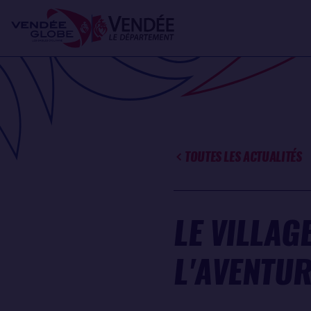
Aller
Panneau de gestion des cookies
au
contenu
principal
TOUTES LES ACTUALITÉS
LE VILLAG
L'AVENTUR