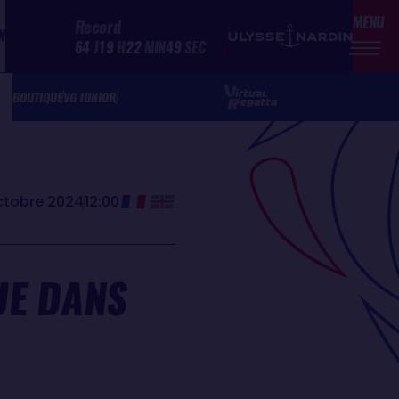
MENU
Record
N
64
J
19
H
22
MIN
49
SEC
BOUTIQUE
VG JUNIOR
ctobre 2024
12:00
UE DANS