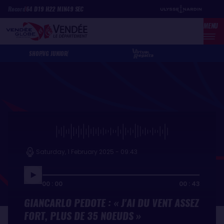
Skip
Cookies management panel
Record
64
D
19
H
22
MIN
49
SEC
to
MENU
main
content
SHOP
VG JUNIOR
Saturday, 1 February 2025 - 09:43
00 : 00
00 : 43
GIANCARLO PEDOTE : « J'AI DU VENT ASSEZ
FORT, PLUS DE 35 NOEUDS »