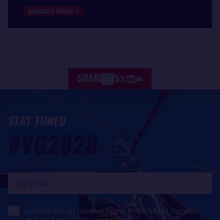
GIANCARLO PEDOTE
SHARE
STAY TUNED
#VG2028
My
email
I would like to receive news from SAEM Vendée,