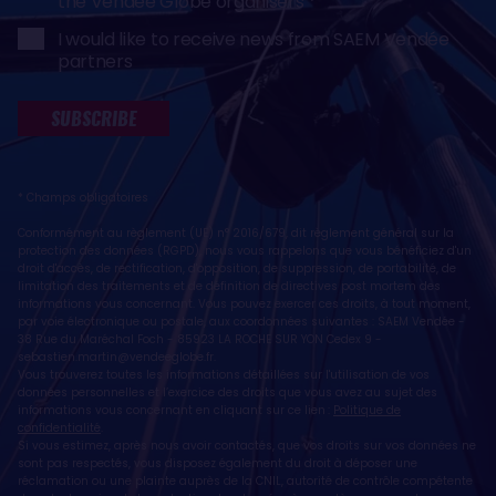
the Vendée Globe organisers
I would like to receive news from SAEM Vendée
partners
SUBSCRIBE
* Champs obligatoires
Conformément au règlement (UE) n° 2016/679, dit règlement général sur la
protection des données (RGPD), nous vous rappelons que vous bénéficiez d'un
droit d'accès, de rectification, d'opposition, de suppression, de portabilité, de
limitation des traitements et de définition de directives post mortem des
informations vous concernant. Vous pouvez exercer ces droits, à tout moment,
par voie électronique ou postale, aux coordonnées suivantes : SAEM Vendée -
38 Rue du Maréchal Foch - 85923 LA ROCHE SUR YON Cedex 9 -
sebastien.martin@vendeeglobe.fr
.
Vous trouverez toutes les informations détaillées sur l'utilisation de vos
données personnelles et l’exercice des droits que vous avez au sujet des
informations vous concernant en cliquant sur ce lien :
Politique de
confidentialité
.
Si vous estimez, après nous avoir contactés, que vos droits sur vos données ne
sont pas respectés, vous disposez également du droit à déposer une
réclamation ou une plainte auprès de la CNIL, autorité de contrôle compétente