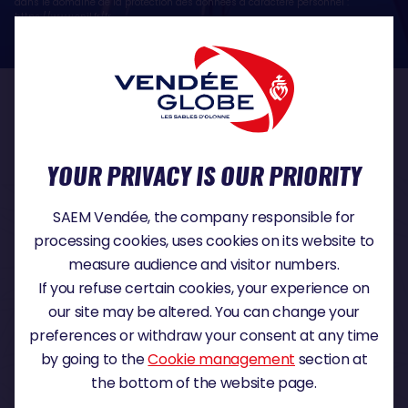
dans le domaine de la protection des données à caractère personnel :
https://www.cnil.fr/fr
OUR PARTNERS
YOUR PRIVACY IS OUR PRIORITY
TITLE PARTNER
SAEM Vendée, the company responsible for
processing cookies, uses cookies on its website to
measure audience and visitor numbers.
If you refuse certain cookies, your experience on
MAJOR PARTNER
our site may be altered. You can change your
preferences or withdraw your consent at any time
by going to the
Cookie management
section at
the bottom of the website page.