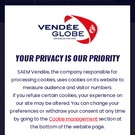
dans le domaine de la protection des données à caractère personnel :
https://www.cnil.fr/fr
OUR PARTNERS
YOUR PRIVACY IS OUR PRIORITY
TITLE PARTNER
SAEM Vendée, the company responsible for
processing cookies, uses cookies on its website to
measure audience and visitor numbers.
If you refuse certain cookies, your experience on
MAJOR PARTNER
our site may be altered. You can change your
preferences or withdraw your consent at any time
by going to the
Cookie management
section at
the bottom of the website page.