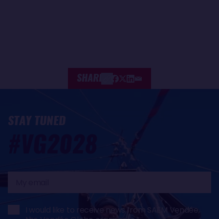
SHARE
STAY TUNED
#VG2028
My
email
I would like to receive news from SAEM Vendée,