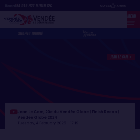
Skip
Cookies management panel
Record
64
D
19
H
22
MIN
49
SEC
to
MENU
main
content
SHOP
VG JUNIOR
JEAN LE CAM
Jean Le Cam, 20e du Vendée Globe | Finish Recap |
Vendée Globe 2024
Tuesday, 4 February 2025 - 17:19