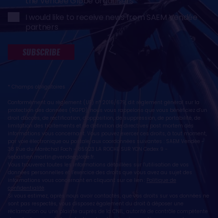
the Vendée Globe organisers
I would like to receive news from SAEM Vendée
partners
SUBSCRIBE
* Champs obligatoires
Conformément au règlement (UE) n° 2016/679, dit règlement général sur la
protection des données (RGPD), nous vous rappelons que vous bénéficiez d'un
droit d'accès, de rectification, d'opposition, de suppression, de portabilité, de
limitation des traitements et de définition de directives post mortem des
informations vous concernant. Vous pouvez exercer ces droits, à tout moment,
par voie électronique ou postale, aux coordonnées suivantes : SAEM Vendée -
38 Rue du Maréchal Foch - 85923 LA ROCHE SUR YON Cedex 9 -
sebastien.martin@vendeeglobe.fr
.
Vous trouverez toutes les informations détaillées sur l'utilisation de vos
données personnelles et l’exercice des droits que vous avez au sujet des
informations vous concernant en cliquant sur ce lien :
Politique de
confidentialité
.
Si vous estimez, après nous avoir contactés, que vos droits sur vos données ne
sont pas respectés, vous disposez également du droit à déposer une
réclamation ou une plainte auprès de la CNIL, autorité de contrôle compétente