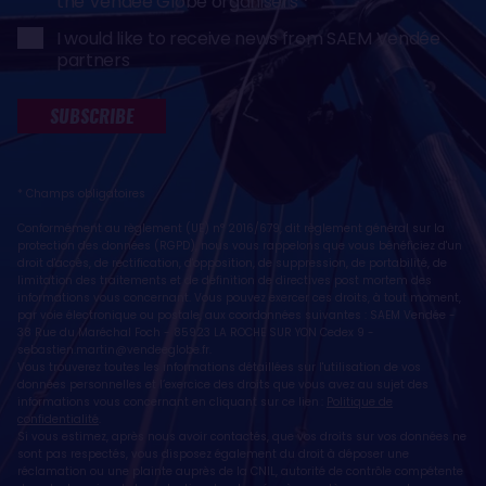
the Vendée Globe organisers
I would like to receive news from SAEM Vendée
partners
SUBSCRIBE
* Champs obligatoires
Conformément au règlement (UE) n° 2016/679, dit règlement général sur la
protection des données (RGPD), nous vous rappelons que vous bénéficiez d'un
droit d'accès, de rectification, d'opposition, de suppression, de portabilité, de
limitation des traitements et de définition de directives post mortem des
informations vous concernant. Vous pouvez exercer ces droits, à tout moment,
par voie électronique ou postale, aux coordonnées suivantes : SAEM Vendée -
38 Rue du Maréchal Foch - 85923 LA ROCHE SUR YON Cedex 9 -
sebastien.martin@vendeeglobe.fr
.
Vous trouverez toutes les informations détaillées sur l'utilisation de vos
données personnelles et l’exercice des droits que vous avez au sujet des
informations vous concernant en cliquant sur ce lien :
Politique de
confidentialité
.
Si vous estimez, après nous avoir contactés, que vos droits sur vos données ne
sont pas respectés, vous disposez également du droit à déposer une
réclamation ou une plainte auprès de la CNIL, autorité de contrôle compétente