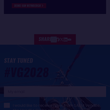
DENIS VAN WEYNBERGH
SHARE
STAY TUNED
#VG2028
My
email
I would like to receive news from SAEM Vendée,