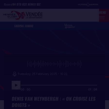
Skip
Cookies management panel
Record
64
D
19
H
22
MIN
49
SEC
to
MENU
main
content
SHOP
VG JUNIOR
Tuesday, 25 February 2025 - 10:22
00 : 00
01 : 06
DENIS VAN WEYNBERGH : « ON CROISE LES
DOIGTS »