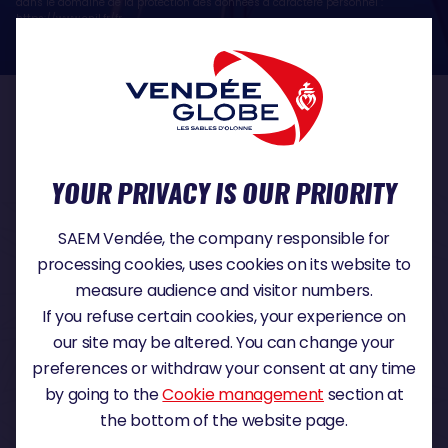
dans le domaine de la protection des données à caractère personnel :
https://www.cnil.fr/fr
OUR PARTNERS
YOUR PRIVACY IS OUR PRIORITY
TITLE PARTNER
SAEM Vendée, the company responsible for
processing cookies, uses cookies on its website to
measure audience and visitor numbers.
If you refuse certain cookies, your experience on
MAJOR PARTNER
our site may be altered. You can change your
preferences or withdraw your consent at any time
by going to the
Cookie management
section at
the bottom of the website page.