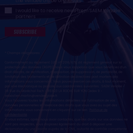
the Vendée Globe organisers
I would like to receive news from SAEM Vendée
partners
SUBSCRIBE
* Champs obligatoires
Conformément au règlement (UE) n° 2016/679, dit règlement général sur la
protection des données (RGPD), nous vous rappelons que vous bénéficiez d'un
droit d'accès, de rectification, d'opposition, de suppression, de portabilité, de
limitation des traitements et de définition de directives post mortem des
informations vous concernant. Vous pouvez exercer ces droits, à tout moment,
par voie électronique ou postale, aux coordonnées suivantes : SAEM Vendée -
38 Rue du Maréchal Foch - 85923 LA ROCHE SUR YON Cedex 9 -
sebastien.martin@vendeeglobe.fr
.
Vous trouverez toutes les informations détaillées sur l'utilisation de vos
données personnelles et l’exercice des droits que vous avez au sujet des
informations vous concernant en cliquant sur ce lien :
Politique de
confidentialité
.
Si vous estimez, après nous avoir contactés, que vos droits sur vos données ne
sont pas respectés, vous disposez également du droit à déposer une
réclamation ou une plainte auprès de la CNIL, autorité de contrôle compétente