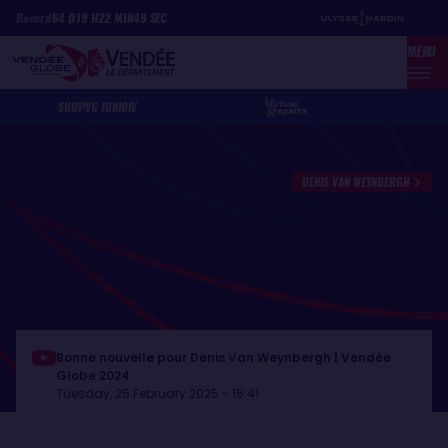
Skip
Cookies management panel
Record
64
D
19
H
22
MIN
49
SEC
to
MENU
main
content
SHOP
VG JUNIOR
DENIS VAN WEYNBERGH
Bonne nouvelle pour Denis Van Weynbergh | Vendée
Globe 2024
Tuesday, 25 February 2025 - 16:41