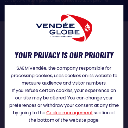
dans le domaine de la protection des données à caractère personnel :
https://www.cnil.fr/fr
OUR PARTNERS
YOUR PRIVACY IS OUR PRIORITY
TITLE PARTNER
SAEM Vendée, the company responsible for
processing cookies, uses cookies on its website to
measure audience and visitor numbers.
If you refuse certain cookies, your experience on
MAJOR PARTNER
our site may be altered. You can change your
preferences or withdraw your consent at any time
by going to the
Cookie management
section at
the bottom of the website page.