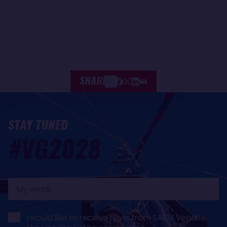
SHARE
STAY TUNED
#VG2028
My
email
I would like to receive news from SAEM Vendée,