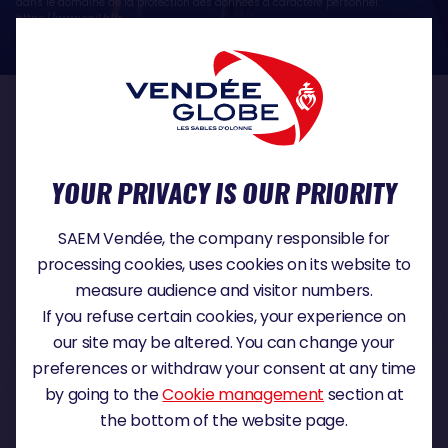
dans le domaine de la protection des données à caractère personnel :
https://www.cnil.fr/fr
OUR PARTNERS
YOUR PRIVACY IS OUR PRIORITY
TITLE PARTNER
SAEM Vendée, the company responsible for
processing cookies, uses cookies on its website to
measure audience and visitor numbers.
If you refuse certain cookies, your experience on
MAJOR PARTNER
our site may be altered. You can change your
preferences or withdraw your consent at any time
by going to the
Cookie management
section at
the bottom of the website page.