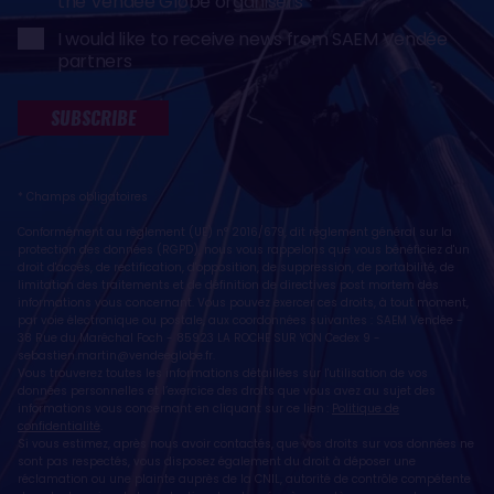
the Vendée Globe organisers
I would like to receive news from SAEM Vendée
partners
SUBSCRIBE
* Champs obligatoires
Conformément au règlement (UE) n° 2016/679, dit règlement général sur la
protection des données (RGPD), nous vous rappelons que vous bénéficiez d'un
droit d'accès, de rectification, d'opposition, de suppression, de portabilité, de
limitation des traitements et de définition de directives post mortem des
informations vous concernant. Vous pouvez exercer ces droits, à tout moment,
par voie électronique ou postale, aux coordonnées suivantes : SAEM Vendée -
38 Rue du Maréchal Foch - 85923 LA ROCHE SUR YON Cedex 9 -
sebastien.martin@vendeeglobe.fr
.
Vous trouverez toutes les informations détaillées sur l'utilisation de vos
données personnelles et l’exercice des droits que vous avez au sujet des
informations vous concernant en cliquant sur ce lien :
Politique de
confidentialité
.
Si vous estimez, après nous avoir contactés, que vos droits sur vos données ne
sont pas respectés, vous disposez également du droit à déposer une
réclamation ou une plainte auprès de la CNIL, autorité de contrôle compétente