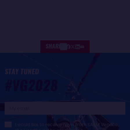
SHARE
STAY TUNED
#VG2028
My
email
I would like to receive news from SAEM Vendée,