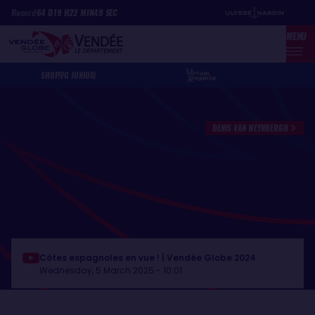
Skip
Cookies management panel
Record
64
D
19
H
22
MIN
49
SEC
to
MENU
main
content
SHOP
VG JUNIOR
DENIS VAN WEYNBERGH
Côtes espagnoles en vue ! | Vendée Globe 2024
Wednesday, 5 March 2025 - 10:01