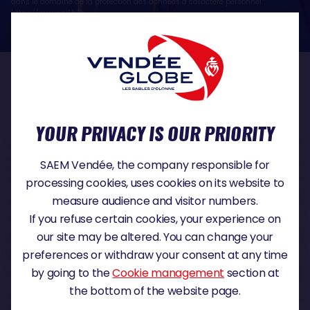
dans le domaine de la protection des données à caractère personnel :
https://www.cnil.fr/fr
OUR PARTNERS
YOUR PRIVACY IS OUR PRIORITY
TITLE PARTNER
SAEM Vendée, the company responsible for
processing cookies, uses cookies on its website to
measure audience and visitor numbers.
If you refuse certain cookies, your experience on
MAJOR PARTNER
our site may be altered. You can change your
preferences or withdraw your consent at any time
by going to the
Cookie management
section at
the bottom of the website page.