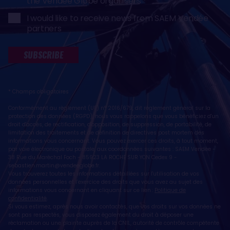
the Vendée Globe organisers
I would like to receive news from SAEM Vendée
partners
SUBSCRIBE
* Champs obligatoires
Conformément au règlement (UE) n° 2016/679, dit règlement général sur la
protection des données (RGPD), nous vous rappelons que vous bénéficiez d'un
droit d'accès, de rectification, d'opposition, de suppression, de portabilité, de
limitation des traitements et de définition de directives post mortem des
informations vous concernant. Vous pouvez exercer ces droits, à tout moment,
par voie électronique ou postale, aux coordonnées suivantes : SAEM Vendée -
38 Rue du Maréchal Foch - 85923 LA ROCHE SUR YON Cedex 9 -
sebastien.martin@vendeeglobe.fr
.
Vous trouverez toutes les informations détaillées sur l'utilisation de vos
données personnelles et l’exercice des droits que vous avez au sujet des
informations vous concernant en cliquant sur ce lien :
Politique de
confidentialité
.
Si vous estimez, après nous avoir contactés, que vos droits sur vos données ne
sont pas respectés, vous disposez également du droit à déposer une
réclamation ou une plainte auprès de la CNIL, autorité de contrôle compétente