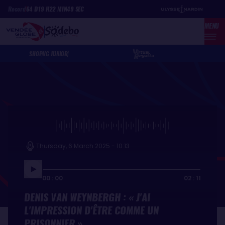
Skip
Cookies management panel
Record
64
D
19
H
22
MIN
49
SEC
to
MENU
main
content
SHOP
VG JUNIOR
Thursday, 6 March 2025 - 10:13
00 : 00
02 : 11
DENIS VAN WEYNBERGH : « J'AI
L'IMPRESSION D'ÊTRE COMME UN
PRISONNIER »