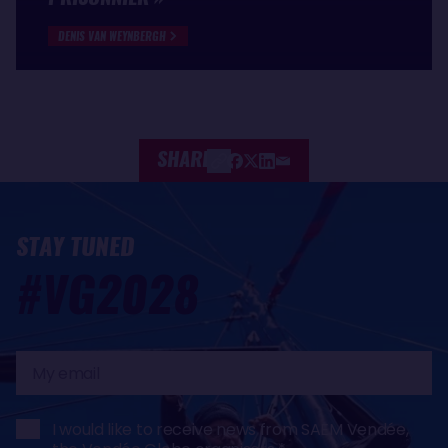
DENIS VAN WEYNBERGH
SHARE
STAY TUNED
#VG2028
My
email
I would like to receive news from SAEM Vendée,