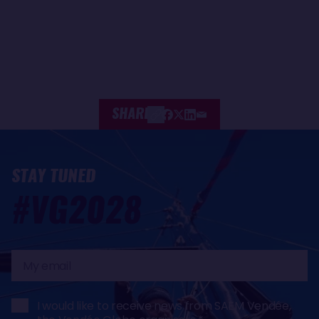
SHARE
STAY TUNED
#VG2028
My
email
I would like to receive news from SAEM Vendée,