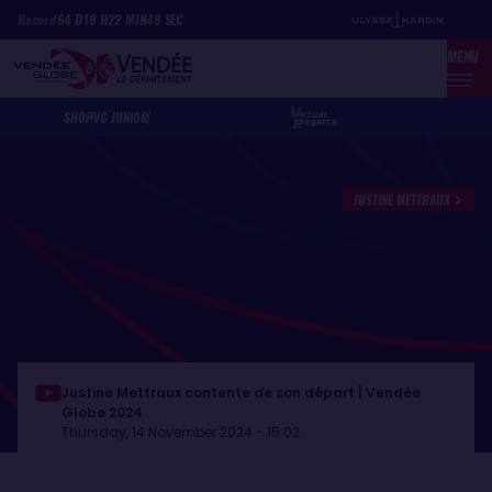
Skip
Cookies management panel
Record
64
D
19
H
22
MIN
49
SEC
to
MENU
main
content
SHOP
VG JUNIOR
JUSTINE METTRAUX
Justine Mettraux contente de son départ | Vendée
Globe 2024
Thursday, 14 November 2024 - 15:02