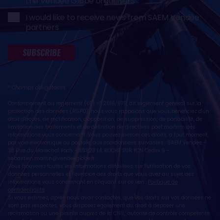
the Vendée Globe organisers
I would like to receive news from SAEM Vendée
partners
SUBSCRIBE
* Champs obligatoires
Conformément au règlement (UE) n° 2016/679, dit règlement général sur la
protection des données (RGPD), nous vous rappelons que vous bénéficiez d'un
droit d'accès, de rectification, d'opposition, de suppression, de portabilité, de
limitation des traitements et de définition de directives post mortem des
informations vous concernant. Vous pouvez exercer ces droits, à tout moment,
par voie électronique ou postale, aux coordonnées suivantes : SAEM Vendée -
38 Rue du Maréchal Foch - 85923 LA ROCHE SUR YON Cedex 9 -
sebastien.martin@vendeeglobe.fr
.
Vous trouverez toutes les informations détaillées sur l'utilisation de vos
données personnelles et l’exercice des droits que vous avez au sujet des
informations vous concernant en cliquant sur ce lien :
Politique de
confidentialité
.
Si vous estimez, après nous avoir contactés, que vos droits sur vos données ne
sont pas respectés, vous disposez également du droit à déposer une
réclamation ou une plainte auprès de la CNIL, autorité de contrôle compétente