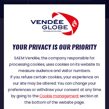
dans le domaine de la protection des données à caractère personnel :
https://www.cnil.fr/fr
OUR PARTNERS
YOUR PRIVACY IS OUR PRIORITY
TITLE PARTNER
SAEM Vendée, the company responsible for
processing cookies, uses cookies on its website to
measure audience and visitor numbers.
If you refuse certain cookies, your experience on
MAJOR PARTNER
our site may be altered. You can change your
preferences or withdraw your consent at any time
by going to the
Cookie management
section at
the bottom of the website page.