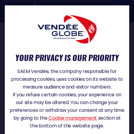
dans le domaine de la protection des données à caractère personnel :
https://www.cnil.fr/fr
OUR PARTNERS
YOUR PRIVACY IS OUR PRIORITY
TITLE PARTNER
SAEM Vendée, the company responsible for
processing cookies, uses cookies on its website to
measure audience and visitor numbers.
If you refuse certain cookies, your experience on
MAJOR PARTNER
our site may be altered. You can change your
preferences or withdraw your consent at any time
by going to the
Cookie management
section at
the bottom of the website page.