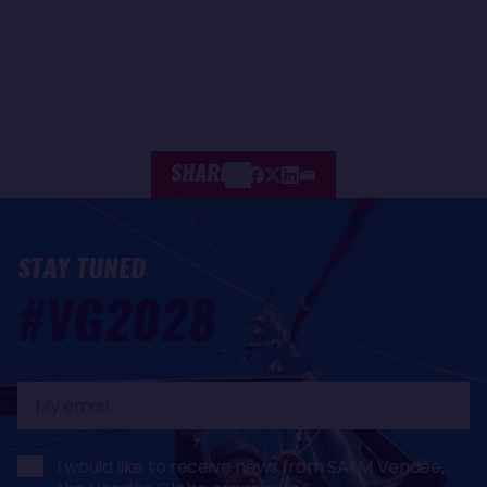
SHARE
STAY TUNED
#VG2028
My
email
I would like to receive news from SAEM Vendée,