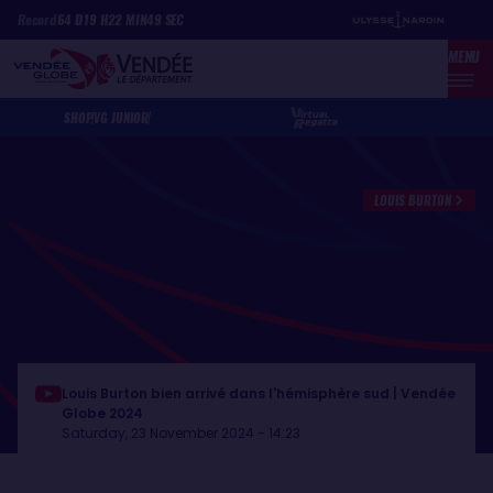
Skip
Cookies management panel
Record
64
D
19
H
22
MIN
49
SEC
to
MENU
main
content
SHOP
VG JUNIOR
LOUIS BURTON
Louis Burton bien arrivé dans l'hémisphère sud | Vendée
Globe 2024
Saturday, 23 November 2024 - 14:23