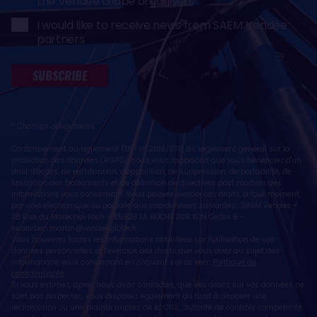
the Vendée Globe organisers
I would like to receive news from SAEM Vendée
partners
SUBSCRIBE
* Champs obligatoires
Conformément au règlement (UE) n° 2016/679, dit règlement général sur la
protection des données (RGPD), nous vous rappelons que vous bénéficiez d'un
droit d'accès, de rectification, d'opposition, de suppression, de portabilité, de
limitation des traitements et de définition de directives post mortem des
informations vous concernant. Vous pouvez exercer ces droits, à tout moment,
par voie électronique ou postale, aux coordonnées suivantes : SAEM Vendée -
38 Rue du Maréchal Foch - 85923 LA ROCHE SUR YON Cedex 9 -
sebastien.martin@vendeeglobe.fr
.
Vous trouverez toutes les informations détaillées sur l'utilisation de vos
données personnelles et l’exercice des droits que vous avez au sujet des
informations vous concernant en cliquant sur ce lien :
Politique de
confidentialité
.
Si vous estimez, après nous avoir contactés, que vos droits sur vos données ne
sont pas respectés, vous disposez également du droit à déposer une
réclamation ou une plainte auprès de la CNIL, autorité de contrôle compétente