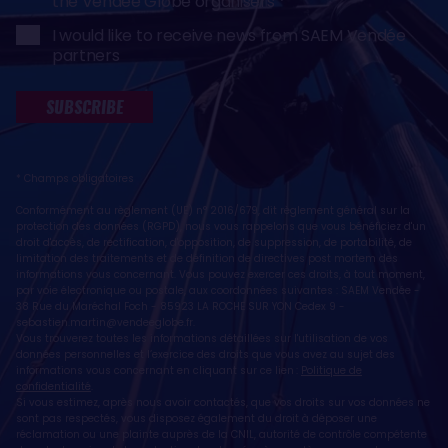
the Vendée Globe organisers
I would like to receive news from SAEM Vendée
partners
SUBSCRIBE
* Champs obligatoires
Conformément au règlement (UE) n° 2016/679, dit règlement général sur la
protection des données (RGPD), nous vous rappelons que vous bénéficiez d'un
droit d'accès, de rectification, d'opposition, de suppression, de portabilité, de
limitation des traitements et de définition de directives post mortem des
informations vous concernant. Vous pouvez exercer ces droits, à tout moment,
par voie électronique ou postale, aux coordonnées suivantes : SAEM Vendée -
38 Rue du Maréchal Foch - 85923 LA ROCHE SUR YON Cedex 9 -
sebastien.martin@vendeeglobe.fr
.
Vous trouverez toutes les informations détaillées sur l'utilisation de vos
données personnelles et l’exercice des droits que vous avez au sujet des
informations vous concernant en cliquant sur ce lien :
Politique de
confidentialité
.
Si vous estimez, après nous avoir contactés, que vos droits sur vos données ne
sont pas respectés, vous disposez également du droit à déposer une
réclamation ou une plainte auprès de la CNIL, autorité de contrôle compétente