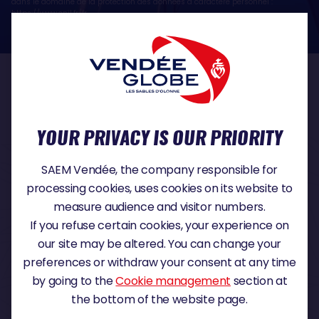
dans le domaine de la protection des données à caractère personnel :
https://www.cnil.fr/fr
OUR PARTNERS
YOUR PRIVACY IS OUR PRIORITY
TITLE PARTNER
SAEM Vendée, the company responsible for
processing cookies, uses cookies on its website to
measure audience and visitor numbers.
If you refuse certain cookies, your experience on
MAJOR PARTNER
our site may be altered. You can change your
preferences or withdraw your consent at any time
by going to the
Cookie management
section at
the bottom of the website page.