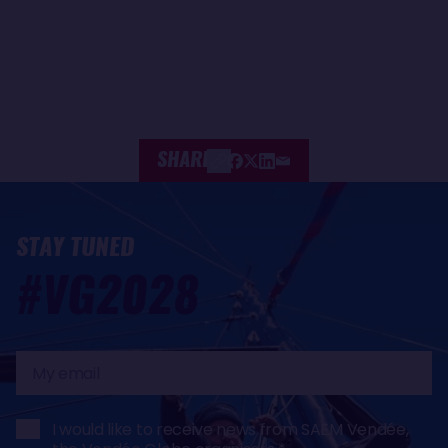
SHARE
STAY TUNED
#VG2028
My
email
I would like to receive news from SAEM Vendée,