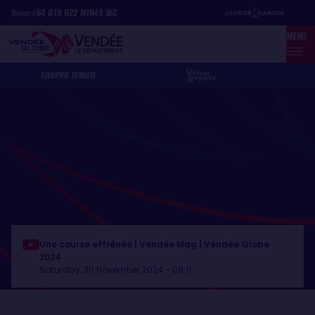
Skip
Cookies management panel
Record
64
D
19
H
22
MIN
49
SEC
to
MENU
main
content
SHOP
VG JUNIOR
Une course effrénée | Vendée Mag | Vendée Globe
2024
Saturday, 30 November 2024 - 09:11