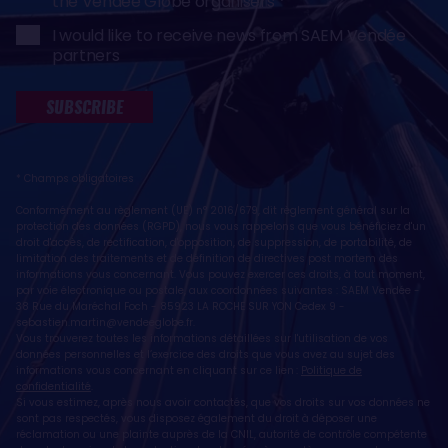
the Vendée Globe organisers
I would like to receive news from SAEM Vendée
partners
SUBSCRIBE
* Champs obligatoires
Conformément au règlement (UE) n° 2016/679, dit règlement général sur la
protection des données (RGPD), nous vous rappelons que vous bénéficiez d'un
droit d'accès, de rectification, d'opposition, de suppression, de portabilité, de
limitation des traitements et de définition de directives post mortem des
informations vous concernant. Vous pouvez exercer ces droits, à tout moment,
par voie électronique ou postale, aux coordonnées suivantes : SAEM Vendée -
38 Rue du Maréchal Foch - 85923 LA ROCHE SUR YON Cedex 9 -
sebastien.martin@vendeeglobe.fr
.
Vous trouverez toutes les informations détaillées sur l'utilisation de vos
données personnelles et l’exercice des droits que vous avez au sujet des
informations vous concernant en cliquant sur ce lien :
Politique de
confidentialité
.
Si vous estimez, après nous avoir contactés, que vos droits sur vos données ne
sont pas respectés, vous disposez également du droit à déposer une
réclamation ou une plainte auprès de la CNIL, autorité de contrôle compétente