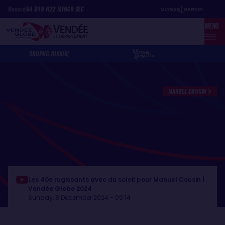
Skip
Cookies management panel
Record
64
D
19
H
22
MIN
49
SEC
to
MENU
main
content
SHOP
VG JUNIOR
MANUEL COUSIN
Les 40e rugissants avec du soleil pour Manuel Cousin |
Vendée Globe 2024
Sunday, 8 December 2024 - 09:14