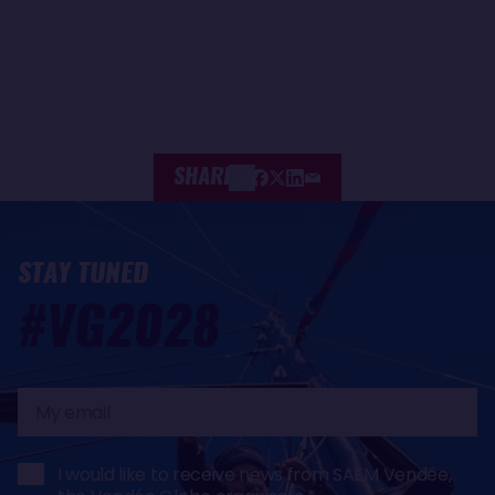
SHARE
STAY TUNED
#VG2028
My
email
I would like to receive news from SAEM Vendée,