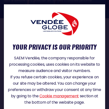
dans le domaine de la protection des données à caractère personnel :
https://www.cnil.fr/fr
OUR PARTNERS
YOUR PRIVACY IS OUR PRIORITY
TITLE PARTNER
SAEM Vendée, the company responsible for
processing cookies, uses cookies on its website to
measure audience and visitor numbers.
If you refuse certain cookies, your experience on
MAJOR PARTNER
our site may be altered. You can change your
preferences or withdraw your consent at any time
by going to the
Cookie management
section at
the bottom of the website page.