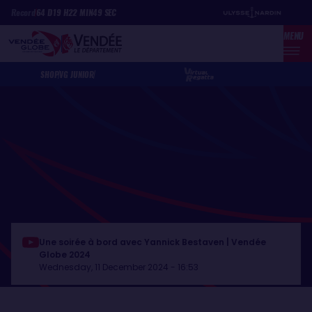
Skip
Cookies management panel
Record
64
D
19
H
22
MIN
49
SEC
to
MENU
main
content
SHOP
VG JUNIOR
Une soirée à bord avec Yannick Bestaven | Vendée
Globe 2024
Wednesday, 11 December 2024 - 16:53