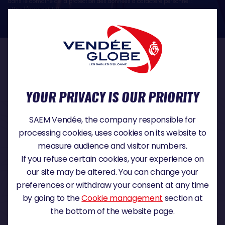
dans le domaine de la protection des données à caractère personnel :
https://www.cnil.fr/fr
OUR PARTNERS
YOUR PRIVACY IS OUR PRIORITY
TITLE PARTNER
SAEM Vendée, the company responsible for
processing cookies, uses cookies on its website to
measure audience and visitor numbers.
If you refuse certain cookies, your experience on
MAJOR PARTNER
our site may be altered. You can change your
preferences or withdraw your consent at any time
by going to the
Cookie management
section at
the bottom of the website page.