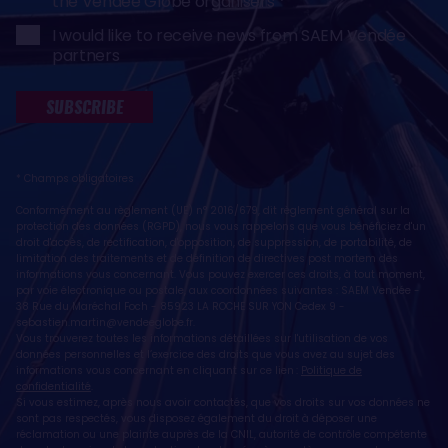
the Vendée Globe organisers
I would like to receive news from SAEM Vendée
partners
SUBSCRIBE
* Champs obligatoires
Conformément au règlement (UE) n° 2016/679, dit règlement général sur la
protection des données (RGPD), nous vous rappelons que vous bénéficiez d'un
droit d'accès, de rectification, d'opposition, de suppression, de portabilité, de
limitation des traitements et de définition de directives post mortem des
informations vous concernant. Vous pouvez exercer ces droits, à tout moment,
par voie électronique ou postale, aux coordonnées suivantes : SAEM Vendée -
38 Rue du Maréchal Foch - 85923 LA ROCHE SUR YON Cedex 9 -
sebastien.martin@vendeeglobe.fr
.
Vous trouverez toutes les informations détaillées sur l'utilisation de vos
données personnelles et l’exercice des droits que vous avez au sujet des
informations vous concernant en cliquant sur ce lien :
Politique de
confidentialité
.
Si vous estimez, après nous avoir contactés, que vos droits sur vos données ne
sont pas respectés, vous disposez également du droit à déposer une
réclamation ou une plainte auprès de la CNIL, autorité de contrôle compétente