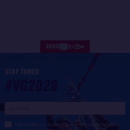
SHARE
STAY TUNED
#VG2028
My
email
I would like to receive news from SAEM Vendée,