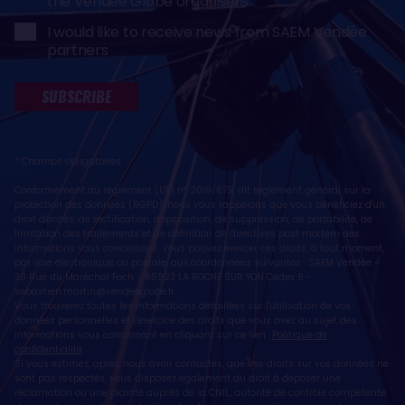
the Vendée Globe organisers
I would like to receive news from SAEM Vendée
partners
SUBSCRIBE
* Champs obligatoires
Conformément au règlement (UE) n° 2016/679, dit règlement général sur la
protection des données (RGPD), nous vous rappelons que vous bénéficiez d'un
droit d'accès, de rectification, d'opposition, de suppression, de portabilité, de
limitation des traitements et de définition de directives post mortem des
informations vous concernant. Vous pouvez exercer ces droits, à tout moment,
par voie électronique ou postale, aux coordonnées suivantes : SAEM Vendée -
38 Rue du Maréchal Foch - 85923 LA ROCHE SUR YON Cedex 9 -
sebastien.martin@vendeeglobe.fr
.
Vous trouverez toutes les informations détaillées sur l'utilisation de vos
données personnelles et l’exercice des droits que vous avez au sujet des
informations vous concernant en cliquant sur ce lien :
Politique de
confidentialité
.
Si vous estimez, après nous avoir contactés, que vos droits sur vos données ne
sont pas respectés, vous disposez également du droit à déposer une
réclamation ou une plainte auprès de la CNIL, autorité de contrôle compétente