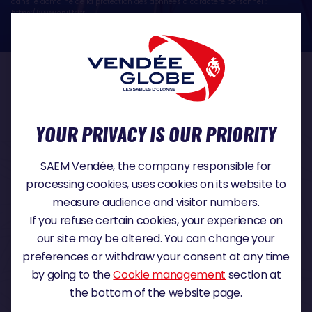
dans le domaine de la protection des données à caractère personnel :
https://www.cnil.fr/fr
OUR PARTNERS
YOUR PRIVACY IS OUR PRIORITY
TITLE PARTNER
SAEM Vendée, the company responsible for
processing cookies, uses cookies on its website to
measure audience and visitor numbers.
If you refuse certain cookies, your experience on
MAJOR PARTNER
our site may be altered. You can change your
preferences or withdraw your consent at any time
by going to the
Cookie management
section at
the bottom of the website page.