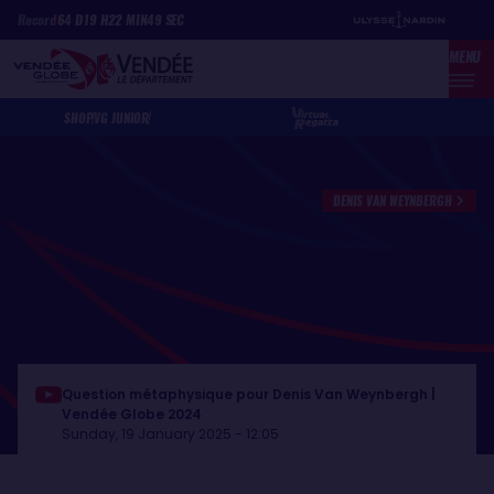
Skip
Cookies management panel
Record
64
D
19
H
22
MIN
49
SEC
to
MENU
main
content
SHOP
VG JUNIOR
DENIS VAN WEYNBERGH
Question métaphysique pour Denis Van Weynbergh |
Vendée Globe 2024
Sunday, 19 January 2025 - 12:05