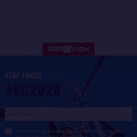
SHARE
STAY TUNED
#VG2028
My
email
I would like to receive news from SAEM Vendée,