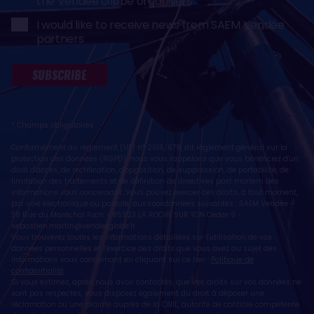
the Vendée Globe organisers
I would like to receive news from SAEM Vendée
partners
SUBSCRIBE
* Champs obligatoires
Conformément au règlement (UE) n° 2016/679, dit règlement général sur la
protection des données (RGPD), nous vous rappelons que vous bénéficiez d'un
droit d'accès, de rectification, d'opposition, de suppression, de portabilité, de
limitation des traitements et de définition de directives post mortem des
informations vous concernant. Vous pouvez exercer ces droits, à tout moment,
par voie électronique ou postale, aux coordonnées suivantes : SAEM Vendée -
38 Rue du Maréchal Foch - 85923 LA ROCHE SUR YON Cedex 9 -
sebastien.martin@vendeeglobe.fr
.
Vous trouverez toutes les informations détaillées sur l'utilisation de vos
données personnelles et l’exercice des droits que vous avez au sujet des
informations vous concernant en cliquant sur ce lien :
Politique de
confidentialité
.
Si vous estimez, après nous avoir contactés, que vos droits sur vos données ne
sont pas respectés, vous disposez également du droit à déposer une
réclamation ou une plainte auprès de la CNIL, autorité de contrôle compétente