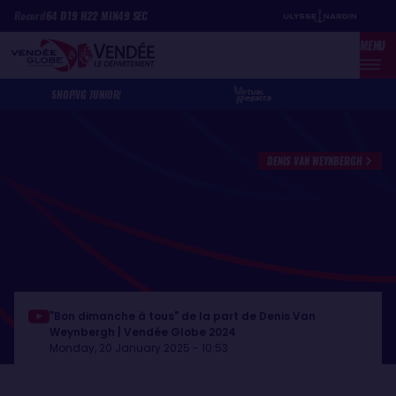
Skip
Cookies management panel
Record
64
D
19
H
22
MIN
49
SEC
to
MENU
main
content
SHOP
VG JUNIOR
DENIS VAN WEYNBERGH
"Bon dimanche à tous" de la part de Denis Van
Weynbergh | Vendée Globe 2024
Monday, 20 January 2025 - 10:53