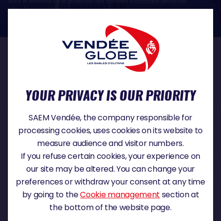
dans le domaine de la protection des données à caractère personnel :
https://www.cnil.fr/fr
OUR PARTNERS
YOUR PRIVACY IS OUR PRIORITY
TITLE PARTNER
SAEM Vendée, the company responsible for
processing cookies, uses cookies on its website to
measure audience and visitor numbers.
If you refuse certain cookies, your experience on
MAJOR PARTNER
our site may be altered. You can change your
preferences or withdraw your consent at any time
by going to the
Cookie management
section at
the bottom of the website page.