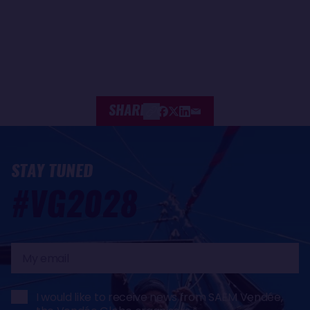
SHARE
STAY TUNED
#VG2028
My
email
I would like to receive news from SAEM Vendée,