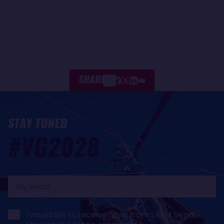
SHARE
STAY TUNED
#VG2028
My
email
I would like to receive news from SAEM Vendée,