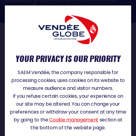
dans le domaine de la protection des données à caractère personnel :
https://www.cnil.fr/fr
OUR PARTNERS
YOUR PRIVACY IS OUR PRIORITY
TITLE PARTNER
SAEM Vendée, the company responsible for
processing cookies, uses cookies on its website to
measure audience and visitor numbers.
If you refuse certain cookies, your experience on
MAJOR PARTNER
our site may be altered. You can change your
preferences or withdraw your consent at any time
by going to the
Cookie management
section at
the bottom of the website page.