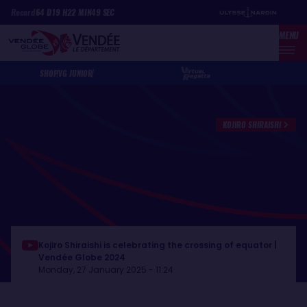
Skip
Cookies management panel
Record
64
D
19
H
22
MIN
49
SEC
to
MENU
main
content
SHOP
VG JUNIOR
KOJIRO SHIRAISHI
Kojiro Shiraishi is celebrating the crossing of equator |
Vendée Globe 2024
Monday, 27 January 2025 - 11:24