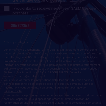
the Vendée Globe organisers
I would like to receive news from SAEM Vendée
partners
SUBSCRIBE
* Champs obligatoires
Conformément au règlement (UE) n° 2016/679, dit règlement général sur la
protection des données (RGPD), nous vous rappelons que vous bénéficiez d'un
droit d'accès, de rectification, d'opposition, de suppression, de portabilité, de
limitation des traitements et de définition de directives post mortem des
informations vous concernant. Vous pouvez exercer ces droits, à tout moment,
par voie électronique ou postale, aux coordonnées suivantes : SAEM Vendée -
38 Rue du Maréchal Foch - 85923 LA ROCHE SUR YON Cedex 9 -
sebastien.martin@vendeeglobe.fr
.
Vous trouverez toutes les informations détaillées sur l'utilisation de vos
données personnelles et l’exercice des droits que vous avez au sujet des
informations vous concernant en cliquant sur ce lien :
Politique de
confidentialité
.
Si vous estimez, après nous avoir contactés, que vos droits sur vos données ne
sont pas respectés, vous disposez également du droit à déposer une
réclamation ou une plainte auprès de la CNIL, autorité de contrôle compétente