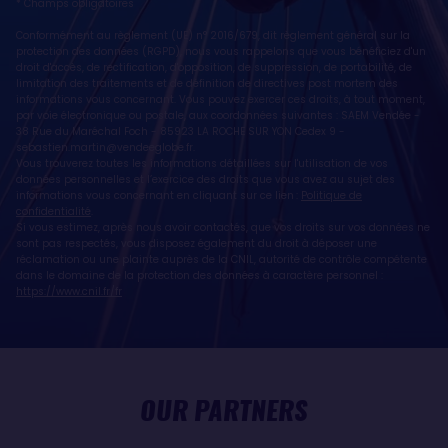
* Champs obligatoires
Conformément au règlement (UE) n° 2016/679, dit règlement général sur la
protection des données (RGPD), nous vous rappelons que vous bénéficiez d'un
droit d'accès, de rectification, d'opposition, de suppression, de portabilité, de
limitation des traitements et de définition de directives post mortem des
informations vous concernant. Vous pouvez exercer ces droits, à tout moment,
par voie électronique ou postale, aux coordonnées suivantes : SAEM Vendée -
38 Rue du Maréchal Foch - 85923 LA ROCHE SUR YON Cedex 9 -
sebastien.martin@vendeeglobe.fr
.
Vous trouverez toutes les informations détaillées sur l'utilisation de vos
données personnelles et l’exercice des droits que vous avez au sujet des
informations vous concernant en cliquant sur ce lien :
Politique de
confidentialité
.
Si vous estimez, après nous avoir contactés, que vos droits sur vos données ne
sont pas respectés, vous disposez également du droit à déposer une
réclamation ou une plainte auprès de la CNIL, autorité de contrôle compétente
dans le domaine de la protection des données à caractère personnel :
https://www.cnil.fr/fr
OUR PARTNERS