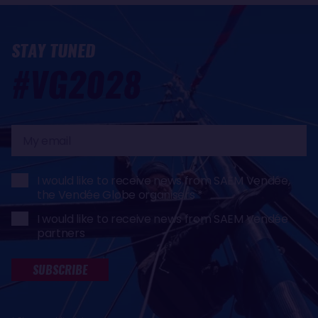
STAY TUNED
#VG2028
My
email
I would like to receive news from SAEM Vendée,
the Vendée Globe organisers
I would like to receive news from SAEM Vendée
partners
SUBSCRIBE