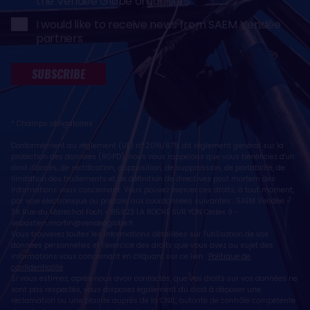
the Vendée Globe organisers
I would like to receive news from SAEM Vendée
partners
SUBSCRIBE
* Champs obligatoires
Conformément au règlement (UE) n° 2016/679, dit règlement général sur la
protection des données (RGPD), nous vous rappelons que vous bénéficiez d'un
droit d'accès, de rectification, d'opposition, de suppression, de portabilité, de
limitation des traitements et de définition de directives post mortem des
informations vous concernant. Vous pouvez exercer ces droits, à tout moment,
par voie électronique ou postale, aux coordonnées suivantes : SAEM Vendée -
38 Rue du Maréchal Foch - 85923 LA ROCHE SUR YON Cedex 9 -
sebastien.martin@vendeeglobe.fr
.
Vous trouverez toutes les informations détaillées sur l'utilisation de vos
données personnelles et l’exercice des droits que vous avez au sujet des
informations vous concernant en cliquant sur ce lien :
Politique de
confidentialité
.
Si vous estimez, après nous avoir contactés, que vos droits sur vos données ne
sont pas respectés, vous disposez également du droit à déposer une
réclamation ou une plainte auprès de la CNIL, autorité de contrôle compétente