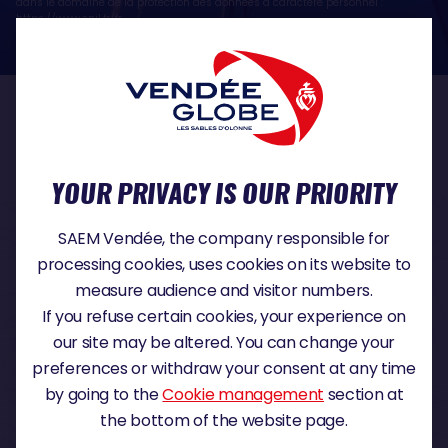
dans le domaine de la protection des données à caractère personnel :
https://www.cnil.fr/fr
OUR PARTNERS
YOUR PRIVACY IS OUR PRIORITY
TITLE PARTNER
SAEM Vendée, the company responsible for
processing cookies, uses cookies on its website to
measure audience and visitor numbers.
If you refuse certain cookies, your experience on
MAJOR PARTNER
our site may be altered. You can change your
preferences or withdraw your consent at any time
by going to the
Cookie management
section at
the bottom of the website page.