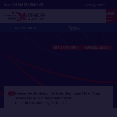
Skip
Cookies management panel
Record
64
D
19
H
22
MIN
49
SEC
to
MENU
main
content
SHOP
VG JUNIOR
BORIS HERRMANN
SAMANTHA DAVIES
Remontée du chenal de Boris Herrmann 12e et Sam
Davies 13e du Vendée Globe 2024
Thursday, 30 January 2025 - 17:10