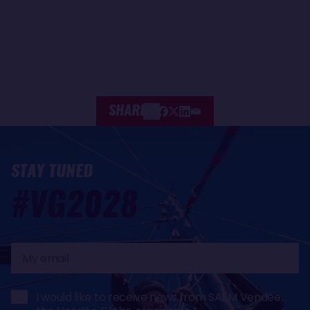
SHARE
STAY TUNED
#VG2028
My
email
I would like to receive news from SAEM Vendée,