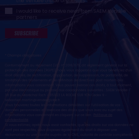
the Vendée Globe organisers
I would like to receive news from SAEM Vendée
partners
SUBSCRIBE
* Champs obligatoires
Conformément au règlement (UE) n° 2016/679, dit règlement général sur la
protection des données (RGPD), nous vous rappelons que vous bénéficiez d'un
droit d'accès, de rectification, d'opposition, de suppression, de portabilité, de
limitation des traitements et de définition de directives post mortem des
informations vous concernant. Vous pouvez exercer ces droits, à tout moment,
par voie électronique ou postale, aux coordonnées suivantes : SAEM Vendée -
38 Rue du Maréchal Foch - 85923 LA ROCHE SUR YON Cedex 9 -
sebastien.martin@vendeeglobe.fr
.
Vous trouverez toutes les informations détaillées sur l'utilisation de vos
données personnelles et l’exercice des droits que vous avez au sujet des
informations vous concernant en cliquant sur ce lien :
Politique de
confidentialité
.
Si vous estimez, après nous avoir contactés, que vos droits sur vos données ne
sont pas respectés, vous disposez également du droit à déposer une
réclamation ou une plainte auprès de la CNIL, autorité de contrôle compétente