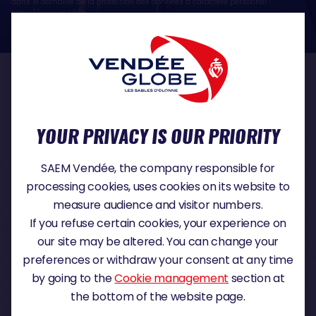
dans le domaine de la protection des données à caractère personnel :
https://www.cnil.fr/fr
OUR PARTNERS
YOUR PRIVACY IS OUR PRIORITY
TITLE PARTNER
SAEM Vendée, the company responsible for
processing cookies, uses cookies on its website to
measure audience and visitor numbers.
If you refuse certain cookies, your experience on
MAJOR PARTNER
our site may be altered. You can change your
preferences or withdraw your consent at any time
by going to the
Cookie management
section at
the bottom of the website page.