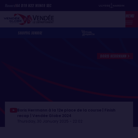
Skip
Cookies management panel
Record
64
D
19
H
22
MIN
49
SEC
to
MENU
main
content
SHOP
VG JUNIOR
BORIS HERRMANN
Boris Herrmann à la 12e place de la course | Finish
recap | Vendée Globe 2024
Thursday, 30 January 2025 - 22:02