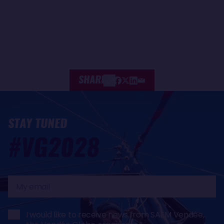
SHARE
STAY TUNED
#VG2028
My
email
I would like to receive news from SAEM Vendée,