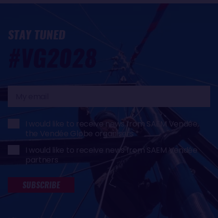
STAY TUNED
#VG2028
My
email
I would like to receive news from SAEM Vendée,
the Vendée Globe organisers
I would like to receive news from SAEM Vendée
partners
SUBSCRIBE