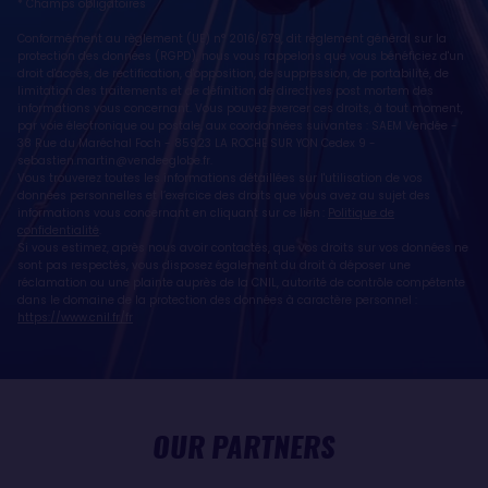
* Champs obligatoires
Conformément au règlement (UE) n° 2016/679, dit règlement général sur la
protection des données (RGPD), nous vous rappelons que vous bénéficiez d'un
droit d'accès, de rectification, d'opposition, de suppression, de portabilité, de
limitation des traitements et de définition de directives post mortem des
informations vous concernant. Vous pouvez exercer ces droits, à tout moment,
par voie électronique ou postale, aux coordonnées suivantes : SAEM Vendée -
38 Rue du Maréchal Foch - 85923 LA ROCHE SUR YON Cedex 9 -
sebastien.martin@vendeeglobe.fr
.
Vous trouverez toutes les informations détaillées sur l'utilisation de vos
données personnelles et l’exercice des droits que vous avez au sujet des
informations vous concernant en cliquant sur ce lien :
Politique de
confidentialité
.
Si vous estimez, après nous avoir contactés, que vos droits sur vos données ne
sont pas respectés, vous disposez également du droit à déposer une
réclamation ou une plainte auprès de la CNIL, autorité de contrôle compétente
dans le domaine de la protection des données à caractère personnel :
https://www.cnil.fr/fr
OUR PARTNERS