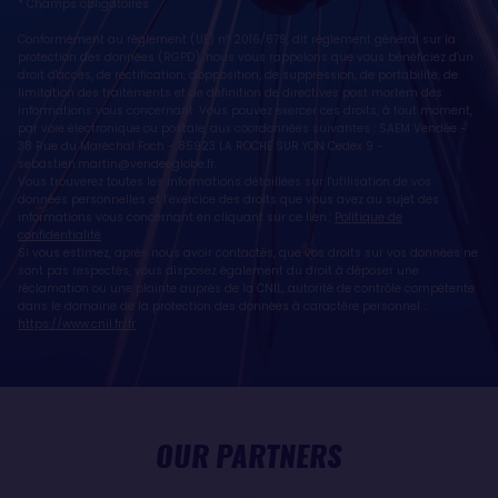
* Champs obligatoires
Conformément au règlement (UE) n° 2016/679, dit règlement général sur la
protection des données (RGPD), nous vous rappelons que vous bénéficiez d'un
droit d'accès, de rectification, d'opposition, de suppression, de portabilité, de
limitation des traitements et de définition de directives post mortem des
informations vous concernant. Vous pouvez exercer ces droits, à tout moment,
par voie électronique ou postale, aux coordonnées suivantes : SAEM Vendée -
38 Rue du Maréchal Foch - 85923 LA ROCHE SUR YON Cedex 9 -
sebastien.martin@vendeeglobe.fr
.
Vous trouverez toutes les informations détaillées sur l'utilisation de vos
données personnelles et l’exercice des droits que vous avez au sujet des
informations vous concernant en cliquant sur ce lien :
Politique de
confidentialité
.
Si vous estimez, après nous avoir contactés, que vos droits sur vos données ne
sont pas respectés, vous disposez également du droit à déposer une
réclamation ou une plainte auprès de la CNIL, autorité de contrôle compétente
dans le domaine de la protection des données à caractère personnel :
https://www.cnil.fr/fr
OUR PARTNERS