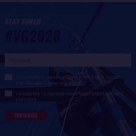
STAY TUNED
#VG2028
My
email
I would like to receive news from SAEM Vendée,
the Vendée Globe organisers
I would like to receive news from SAEM Vendée
partners
SUBSCRIBE