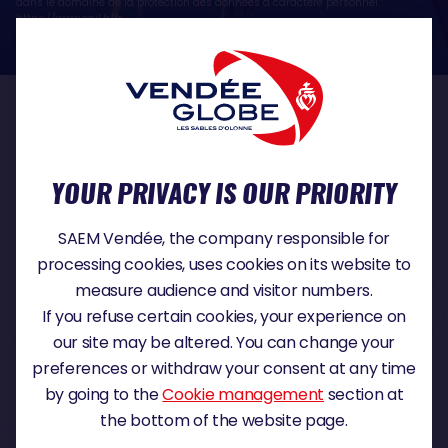
dans le domaine de la protection des données à caractère personnel :
https://www.cnil.fr/fr
OUR PARTNERS
YOUR PRIVACY IS OUR PRIORITY
TITLE PARTNER
SAEM Vendée, the company responsible for
processing cookies, uses cookies on its website to
measure audience and visitor numbers.
If you refuse certain cookies, your experience on
MAJOR PARTNER
our site may be altered. You can change your
preferences or withdraw your consent at any time
by going to the
Cookie management
section at
the bottom of the website page.