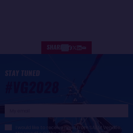
SHARE
STAY TUNED
#VG2028
My
email
I would like to receive news from SAEM Vendée,