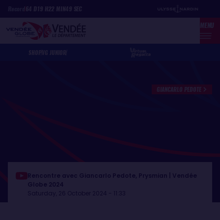
Skip
Cookies management panel
Record
64
D
19
H
22
MIN
49
SEC
to
MENU
main
content
SHOP
VG JUNIOR
GIANCARLO PEDOTE
Rencontre avec Giancarlo Pedote, Prysmian | Vendée
Globe 2024
Saturday, 26 October 2024 - 11:33