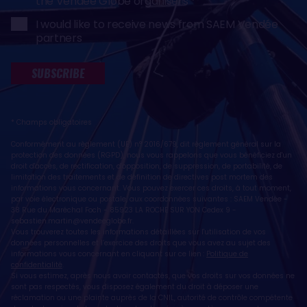
the Vendée Globe organisers
I would like to receive news from SAEM Vendée
partners
SUBSCRIBE
* Champs obligatoires
Conformément au règlement (UE) n° 2016/679, dit règlement général sur la
protection des données (RGPD), nous vous rappelons que vous bénéficiez d'un
droit d'accès, de rectification, d'opposition, de suppression, de portabilité, de
limitation des traitements et de définition de directives post mortem des
informations vous concernant. Vous pouvez exercer ces droits, à tout moment,
par voie électronique ou postale, aux coordonnées suivantes : SAEM Vendée -
38 Rue du Maréchal Foch - 85923 LA ROCHE SUR YON Cedex 9 -
sebastien.martin@vendeeglobe.fr
.
Vous trouverez toutes les informations détaillées sur l'utilisation de vos
données personnelles et l’exercice des droits que vous avez au sujet des
informations vous concernant en cliquant sur ce lien :
Politique de
confidentialité
.
Si vous estimez, après nous avoir contactés, que vos droits sur vos données ne
sont pas respectés, vous disposez également du droit à déposer une
réclamation ou une plainte auprès de la CNIL, autorité de contrôle compétente