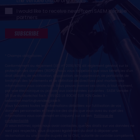
the Vendée Globe organisers
I would like to receive news from SAEM Vendée
partners
SUBSCRIBE
* Champs obligatoires
Conformément au règlement (UE) n° 2016/679, dit règlement général sur la
protection des données (RGPD), nous vous rappelons que vous bénéficiez d'un
droit d'accès, de rectification, d'opposition, de suppression, de portabilité, de
limitation des traitements et de définition de directives post mortem des
informations vous concernant. Vous pouvez exercer ces droits, à tout moment,
par voie électronique ou postale, aux coordonnées suivantes : SAEM Vendée -
38 Rue du Maréchal Foch - 85923 LA ROCHE SUR YON Cedex 9 -
sebastien.martin@vendeeglobe.fr
.
Vous trouverez toutes les informations détaillées sur l'utilisation de vos
données personnelles et l’exercice des droits que vous avez au sujet des
informations vous concernant en cliquant sur ce lien :
Politique de
confidentialité
.
Si vous estimez, après nous avoir contactés, que vos droits sur vos données ne
sont pas respectés, vous disposez également du droit à déposer une
réclamation ou une plainte auprès de la CNIL, autorité de contrôle compétente