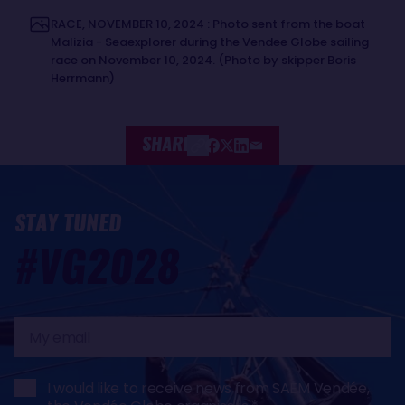
RACE, NOVEMBER 10, 2024 : Photo sent from the boat
Malizia - Seaexplorer during the Vendee Globe sailing
race on November 10, 2024. (Photo by skipper Boris
Herrmann)
SHARE
STAY TUNED
#VG2028
My
email
I would like to receive news from SAEM Vendée,